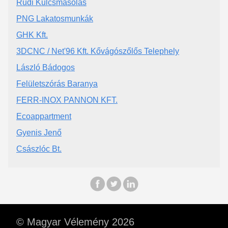
Rudi Kulcsmásolás
PNG Lakatosmunkák
GHK Kft.
3DCNC / Net'96 Kft. Kővágószőlős Telephely
László Bádogos
Felületszórás Baranya
FERR-INOX PANNON KFT.
Ecoappartment
Gyenis Jenő
Császlóc Bt.
© Magyar Vélemény 2026