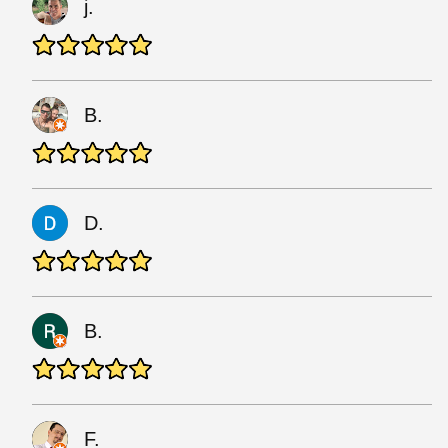
j.
B.
D.
B.
F.