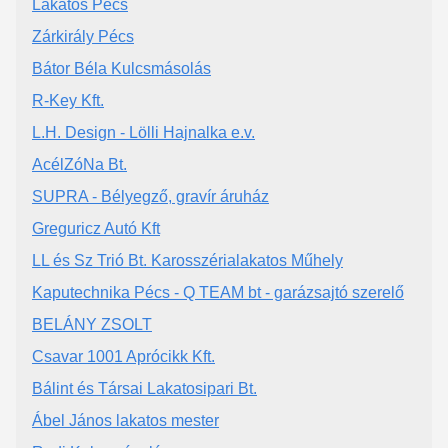
Lakatos Pécs
Zárkirály Pécs
Bátor Béla Kulcsmásolás
R-Key Kft.
L.H. Design - Lölli Hajnalka e.v.
AcélZóNa Bt.
SUPRA - Bélyegző, gravír áruház
Greguricz Autó Kft
LL és Sz Trió Bt. Karosszérialakatos Műhely
Kaputechnika Pécs - Q TEAM bt - garázsajtó szerelő
BELÁNY ZSOLT
Csavar 1001 Aprócikk Kft.
Bálint és Társai Lakatosipari Bt.
Ábel János lakatos mester