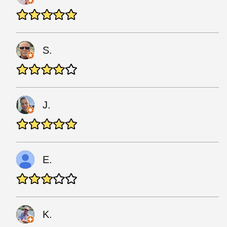
S.
J.
E.
K.