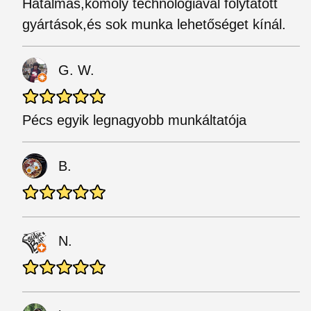
Hatalmas,komoly technológiával folytatott
gyártások,és sok munka lehetőséget kínál.
G. W.
Pécs egyik legnagyobb munkáltatója
B.
N.