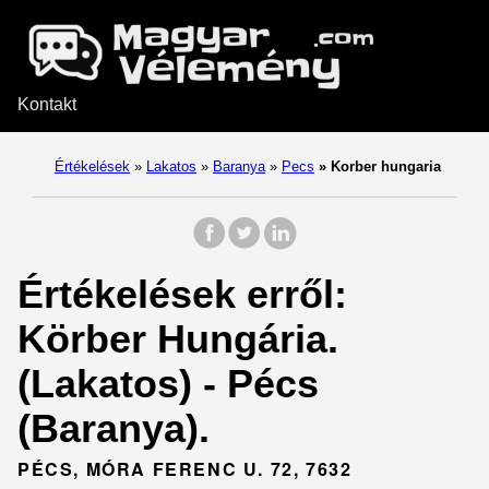
Kontakt
Értékelések
»
Lakatos
»
Baranya
»
Pecs
»
Korber hungaria
Értékelések erről:
Körber Hungária.
(Lakatos) - Pécs
(Baranya).
PÉCS, MÓRA FERENC U. 72, 7632