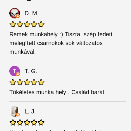
D. M.
Remek munkahely :) Tiszta, szép fedett
melegített csarnokok sok változatos
munkával.
T. G.
Tökéletes munka hely . Család barát .
L. J.