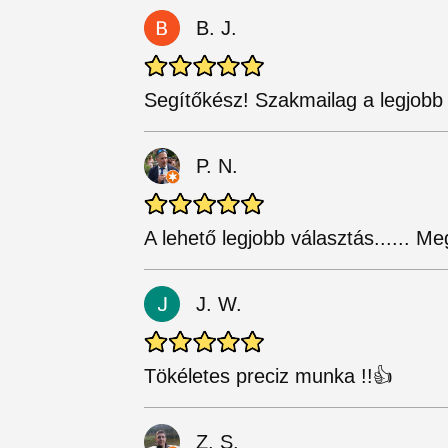
B. J.
Segítőkész! Szakmailag a legjobb 
P. N.
A lehető legjobb választás...... M
J. W.
Tökéletes preciz munka !!👍
Z. S.