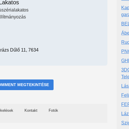
Lakatos
Kap
sszérialakatos
gar
llítmányozás
BE
Ábe
Rud
rázs Dűlő 11, 7634
PNG
GHK
3DC
Tel
OMMENT MEGTEKINTÉSE
Lás
Fel
FE
ékelések
Kontakt
Fotók
Láz
Szi