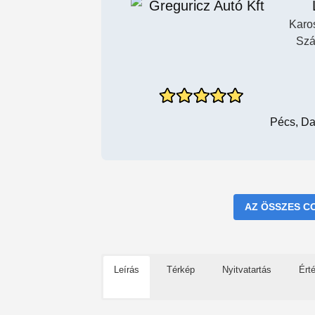
Karo
Szá
Pécs, Da
AZ ÖSSZES C
Leírás
Térkép
Nyitvatartás
Ért