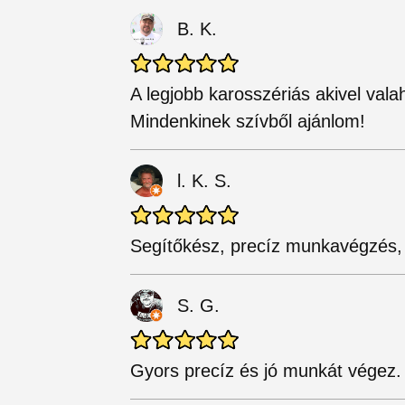
B. K.
A legjobb karosszériás akivel va
Mindenkinek szívből ajánlom!
l. K. S.
Segítőkész, precíz munkavégzés,
S. G.
Gyors precíz és jó munkát végez.