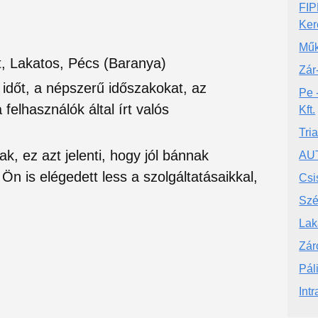
FIP
Ker
Mű
t, Lakatos, Pécs (Baranya)
Zár
si időt, a népszerű időszakokat, az
Pe 
felhasználók által írt valós
Kft.
Tria
ak, ez azt jelenti, hogy jól bánnak
AU
Ön is elégedett less a szolgáltatásaikkal,
Csi
Szé
Lak
Zár
Pál
Int