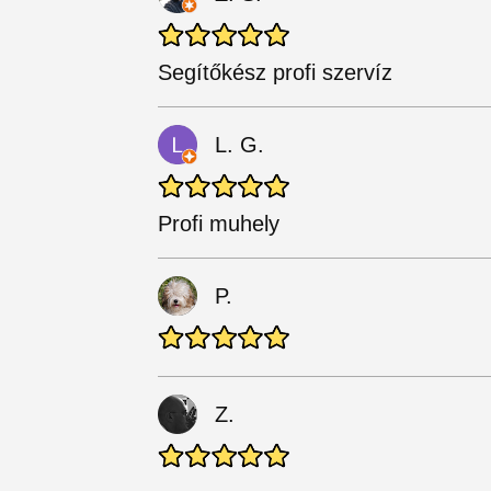
Segítőkész profi szervíz
L. G.
Profi muhely
P.
Z.