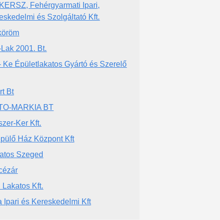
KERSZ, Fehérgyarmati Ipari,
eskedelmi és Szolgáltató Kft.
köröm
-Lak 2001. Bt.
- Ke Épületlakatos Gyártó és Szerelő
rt Bt
TO-MARKIA BT
szer-Ker Kft.
pülő Ház Központ Kft
atos Szeged
cézár
i Lakatos Kft.
ra Ipari és Kereskedelmi Kft