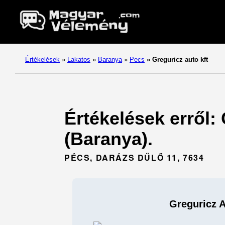
Értékelések
»
Lakatos
»
Baranya
»
Pecs
»
Greguricz auto kft
Értékelések erről:
(Baranya).
PÉCS, DARÁZS DŰLŐ 11, 7634
Greguricz A