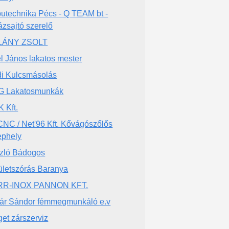
utechnika Pécs - Q TEAM bt -
ázsajtó szerelő
LÁNY ZSOLT
l János lakatos mester
i Kulcsmásolás
 Lakatosmunkák
 Kft.
NC / Net'96 Kft. Kővágószőlős
ephely
zló Bádogos
ületszórás Baranya
RR-INOX PANNON KFT.
ár Sándor fémmegmunkáló e.v
get zárszerviz