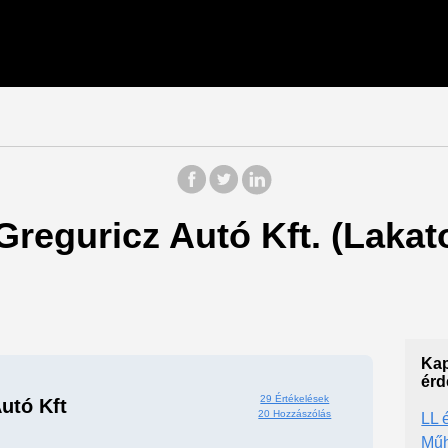
 Greguricz Autó Kft. (Lakat
Kap
érd
29 Értékelések
utó Kft
20 Hozzászólás
LL 
Műh