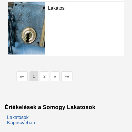
Lakatos
««
1
2
»
»»
Értékelések a Somogy Lakatosok
Lakatosok
Kaposvárban