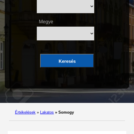
Megye
Keresés
Értékelések
»
Lakatos
»
Somogy