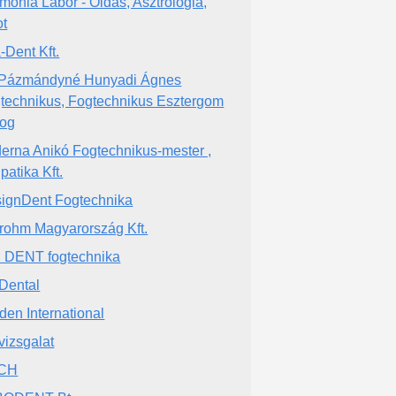
mónia Labor - Oldás, Asztrológia,
ot
a-Dent Kft.
 Pázmándyné Hunyadi Ágnes
technikus, Fogtechnikus Esztergom
og
erna Anikó Fogtechnikus-mester ,
patika Kft.
ignDent Fogtechnika
rohm Magyarország Kft.
 DENT fogtechnika
Dental
den International
vizsgalat
CH