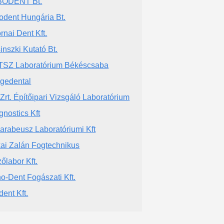
BODENT Bt.
odent Hungária Bt.
rnai Dent Kft.
inszki Kutató Bt.
SZ Laboratórium Békéscsaba
dgedental
 Zrt. Építőipari Vizsgáló Laboratórium
gnostics Kft
arabeusz Laboratóriumi Kft
ai Zalán Fogtechnikus
őlabor Kft.
o-Dent Fogászati Kft.
dent Kft.