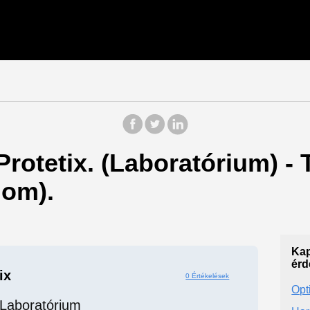
 Protetix. (Laboratórium) -
om).
Kap
érd
ix
0 Értékelések
Opt
Laboratórium