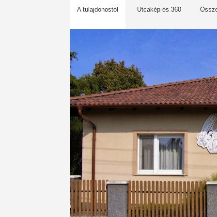
A tulajdonostól
Utcakép és 360
Össz