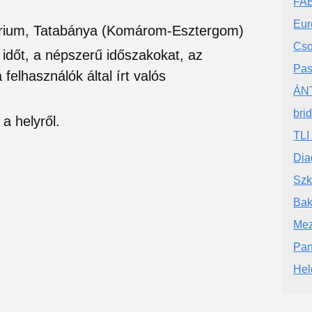
FA
Eur
tórium, Tatabánya (Komárom-Esztergom)
Cso
si időt, a népszerű időszakokat, az
Pas
felhasználók által írt valós
ÁNT
bri
a helyről.
TLI
Dia
Szk
Bak
Mez
Pan
Hel