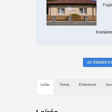
Fogt
Komárom
AZ ÖSSZES C
Leírás
Térkép
Értékelések
Kon