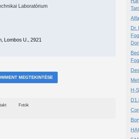
Har
echnikai Laboratórium
Tar
Alf
Dr.
Fog
, Lombos U., 2921
Dor
Bed
Fog
Des
OMMENT MEGTEKINTÉSE
Met
H-S
D1.
takt
Fotók
Cor
Bor
HA