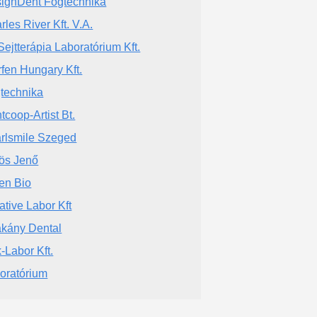
ignDent Fogtechnika
rles River Kft. V.A.
 Sejtterápia Laboratórium Kft.
fen Hungary Kft.
technika
tcoop-Artist Bt.
rlsmile Szeged
ös Jenő
en Bio
ative Labor Kft
kány Dental
-Labor Kft.
oratórium