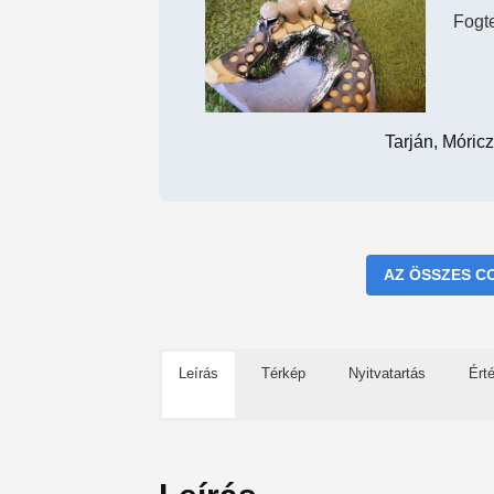
Fogt
Tarján, Móric
AZ ÖSSZES C
Leírás
Térkép
Nyitvatartás
Ért