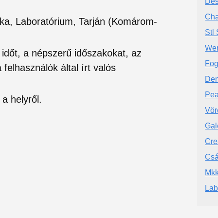
Des
Cha
ika, Laboratórium, Tarján (Komárom-
Stl
Wer
si időt, a népszerű időszakokat, az
Fog
felhasználók által írt valós
Den
Pea
a helyről.
Vör
Gal
Cre
Csá
Mkk
Lab