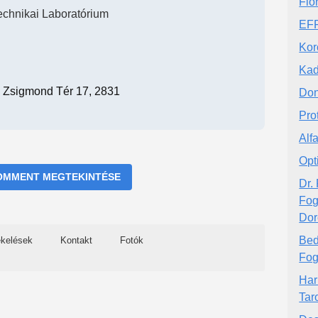
Flo
echnikai Laboratórium
EFF
Kor
Kad
z Zsigmond Tér 17, 2831
Don
Pro
Alf
Opt
OMMENT MEGTEKINTÉSE
Dr.
Fog
Dor
Bed
ékelések
Kontakt
Fotók
Fog
Har
Tar