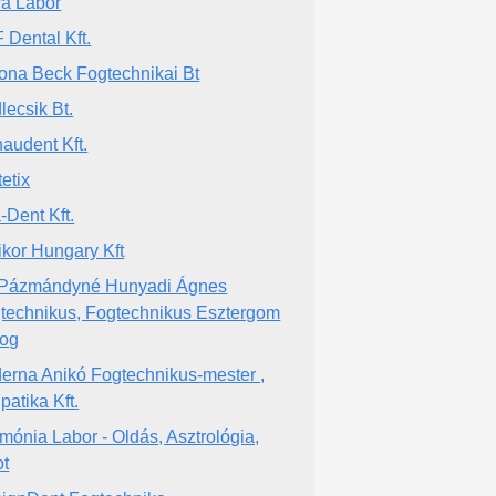
ra Labor
 Dental Kft.
ona Beck Fogtechnikai Bt
lecsik Bt.
audent Kft.
tetix
a-Dent Kft.
ikor Hungary Kft
 Pázmándyné Hunyadi Ágnes
technikus, Fogtechnikus Esztergom
og
erna Anikó Fogtechnikus-mester ,
patika Kft.
mónia Labor - Oldás, Asztrológia,
ot