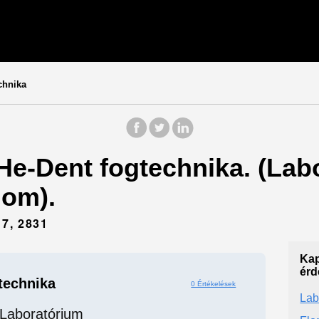
chnika
 He-Dent fogtechnika. (Labo
om).
7, 2831
Kap
érd
technika
0 Értékelések
Lab
Laboratórium