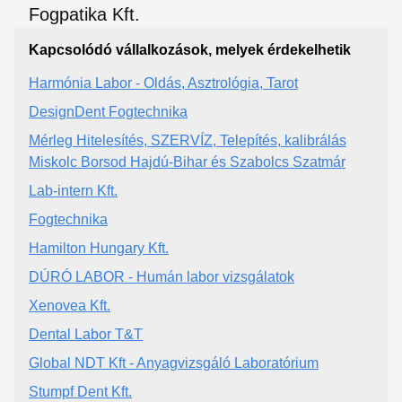
Kapcsolódó vállalkozások, melyek érdekelhetik
Harmónia Labor - Oldás, Asztrológia, Tarot
DesignDent Fogtechnika
Mérleg Hitelesítés, SZERVÍZ, Telepítés, kalibrálás
Miskolc Borsod Hajdú-Bihar és Szabolcs Szatmár
Lab-intern Kft.
Fogtechnika
Hamilton Hungary Kft.
DÚRÓ LABOR - Humán labor vizsgálatok
Xenovea Kft.
Dental Labor T&T
Global NDT Kft - Anyagvizsgáló Laboratórium
Stumpf Dent Kft.