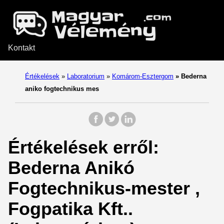
Kontakt
Értékelések
»
Laboratorium
»
Komárom-Esztergom
»
Bederna
aniko fogtechnikus mes
Értékelések erről:
Bederna Anikó
Fogtechnikus-mester ,
Fogpatika Kft..