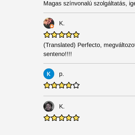
Magas színvonalú szolgáltatás, i
K.
(Translated) Perfecto, megváltozot
senteno!!!!
p.
K.