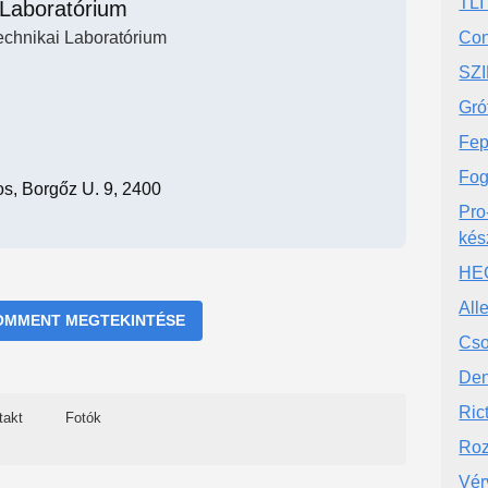
TLI
Laboratórium
echnikai Laboratórium
Con
SZI
Gró
Fep
Fog
s, Borgőz U. 9, 2400
Pro
kés
HE
All
OMMENT MEGTEKINTÉSE
Cso
Den
Rict
takt
Fotók
Roz
Vér