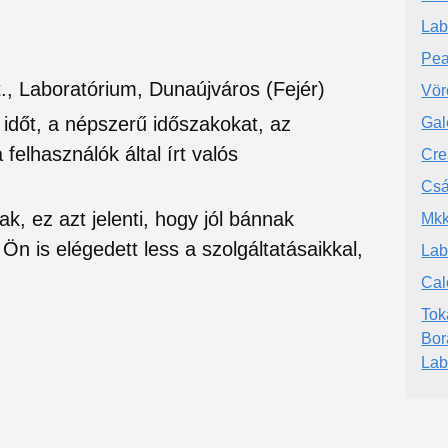
Lab
Pea
., Laboratórium, Dunaújváros (Fejér)
Vör
si időt, a népszerű időszakokat, az
Gal
felhasználók által írt valós
Cre
Csá
ak, ez azt jelenti, hogy jól bánnak
Mkk
Ön is elégedett less a szolgáltatásaikkal,
Lab
Cal
Tok
Bor
Lab