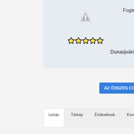
Fogt
Dunaújváro
AZ ÖSSZES C
Leírás
Térkép
Értékelések
Kon