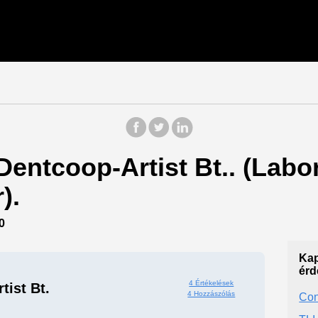
Dentcoop-Artist Bt.. (Labo
).
0
Kap
érd
4 Értékelések
tist Bt.
4 Hozzászólás
Con