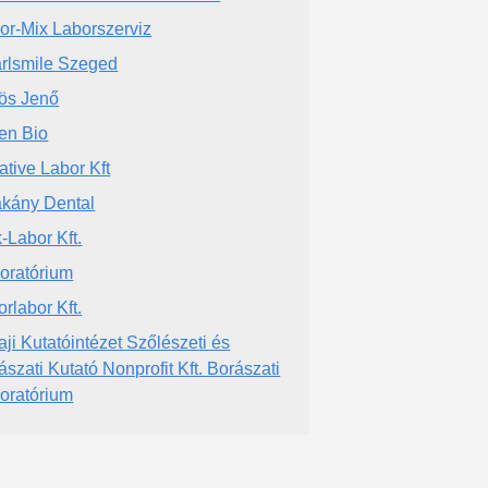
or-Mix Laborszerviz
rlsmile Szeged
ös Jenő
en Bio
ative Labor Kft
kány Dental
-Labor Kft.
oratórium
orlabor Kft.
aji Kutatóintézet Szőlészeti és
ászati Kutató Nonprofit Kft. Borászati
oratórium