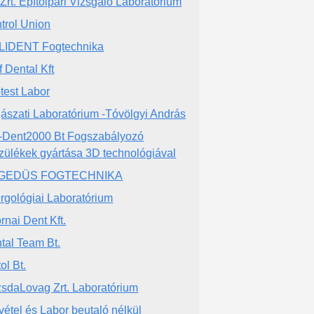
 Zrt. Építőipari Vizsgáló Laboratórium
trol Union
LIDENT Fogtechnika
f Dental Kft
test Labor
ászati Laboratórium -Tóvölgyi András
-Dent2000 Bt Fogszabályozó
zülékek gyártása 3D technológiával
GEDÜS FOGTECHNIKA
ergológiai Laboratórium
rnai Dent Kft.
tal Team Bt.
ol Bt.
sdaLovag Zrt. Laboratórium
vétel és Labor beutaló nélkül