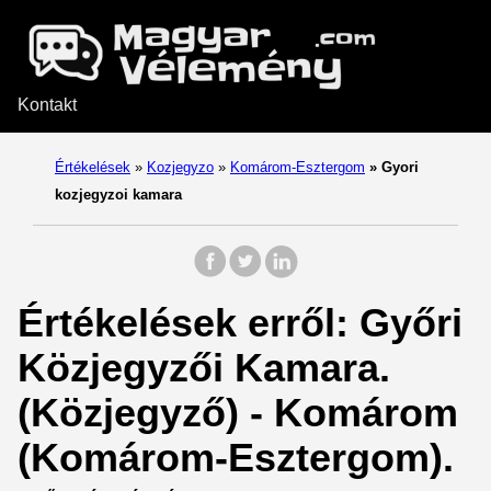
Kontakt
Értékelések
»
Kozjegyzo
»
Komárom-Esztergom
»
Gyori
kozjegyzoi kamara
Értékelések erről: Győri
Közjegyzői Kamara.
(Közjegyző) - Komárom
(Komárom-Esztergom).