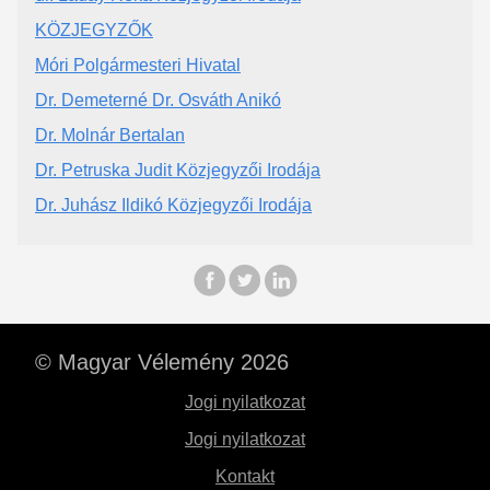
KÖZJEGYZŐK
Móri Polgármesteri Hivatal
Dr. Demeterné Dr. Osváth Anikó
Dr. Molnár Bertalan
Dr. Petruska Judit Közjegyzői Irodája
Dr. Juhász Ildikó Közjegyzői Irodája
© Magyar Vélemény 2026
Jogi nyilatkozat
Jogi nyilatkozat
Kontakt