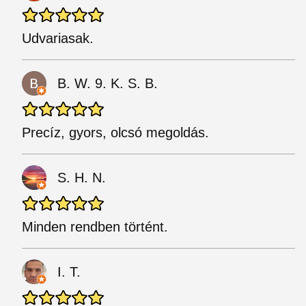
Udvariasak.
B. W. 9. K. S. B.
Precíz, gyors, olcsó megoldás.
S. H. N.
Minden rendben történt.
I. T.