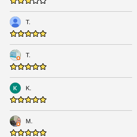
T.
T.
K.
M.