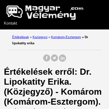
Kontakt
Értékelések
»
Kozjegyzo
»
Komárom-Esztergom
»
Dr
lipokatity erika
Értékelések erről: Dr.
Lipokatity Erika.
(Közjegyző) - Komárom
(Komárom-Esztergom).