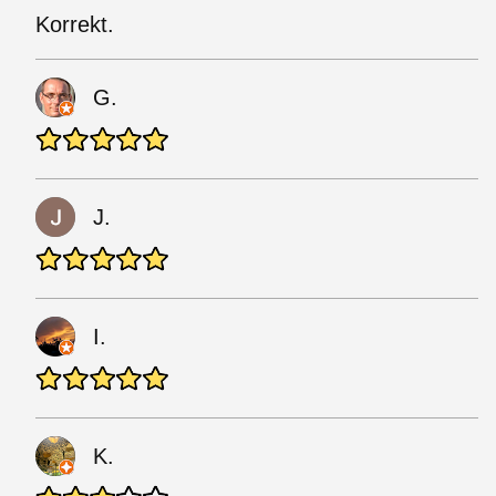
Korrekt.
G.
J.
I.
K.