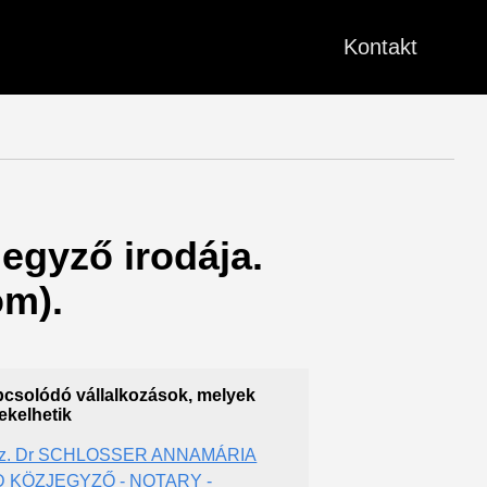
Kontakt
jegyző irodája.
om).
csolódó vállalkozások, melyek
ekelhetik
 sz. Dr SCHLOSSER ANNAMÁRIA
D KÖZJEGYZŐ - NOTARY -