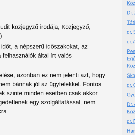
Köz
Dr.
Tát
udit közjegyző irodája, Közjegyző,
dr.
)
dr.
si időt, a népszerű időszakokat, az
Pes
felhasználók által írt valós
Egé
Köz
lése, azonban ez nem jelenti azt, hogy
Ska
 nem bánnak jól az ügyfelekkel. Fontos
dr.
ek szinte minden esetben csak akkor
Gyo
edetlenek egy szolgáltatással, nem
Dr.
ra.
Köz
dr.
Har