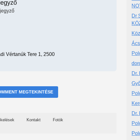
jegyző
NO
jegyző
Dr
KÖ
Köz
Ács
Pol
di Vértanúk Tere 1, 2500
dor
Dr.
Győ
OMMENT MEGTEKINTÉSE
Pol
Ker
Dr.
ékelések
Kontakt
Fotók
Pol
Pol