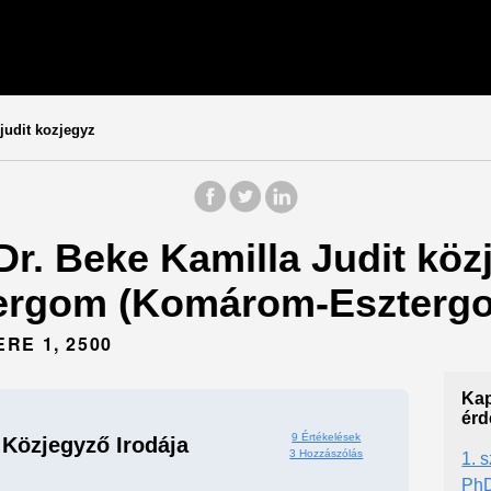
judit kozjegyz
Dr. Beke Kamilla Judit köz
tergom (Komárom-Eszterg
RE 1, 2500
Kap
érd
9 Értékelések
 Közjegyző Irodája
3 Hozzászólás
1.
Ph