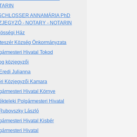
TARIN
 SCHLOSSER ANNAMÁRIA PhD
ZJEGYZŐ - NOTARY - NOTARIN
össégi Ház
teszér Község Önkormányzata
gármesteri Hivatal Tokod
og közjegyzői
 Eredi Julianna
ri Közjegyzői Kamara
gármesteri Hivatal Környe
ékteleki Polgármesteri Hivatal
 Rubovszky László
gármesteri Hivatal Kisbér
gármesteri Hivatal