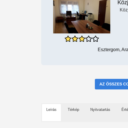
Köz
Köz
Esztergom, Ara
AZ ÖSSZES C
Leírás
Térkép
Nyitvatartás
Ért