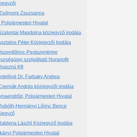
jegyzői
 Zsólyomi Zsuzsanna
i Polgármesteri Hivatal
 Szalontai Magdolna közjegyző irodája
 Asztalos Péter Közjegyzői Irodája
tszentlőrinc-Pestszentimre
szségügyi szolgáltató Nonprofit
hasznú Kft
rdelliné Dr. Farbaky Andrea
 Csernák András közjegyzői irodája
maendrőd, Polgármesteri Hivatal
 Asbóth-Hermányi Lőrinc Bence
jegyző
 Bablena László Közjegyző Irodája
kányi Polgármesteri Hivatal