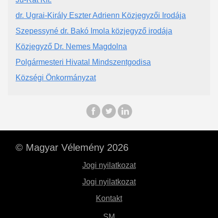
dr. Ugrai-Király Eszter Adrienn Közjegyzői Irodája
Szepessyné dr. Bakó Imola közjegyző irodája
Közjegyző Dr. Nemes Magdolna
Polgármesteri Hivatal Mindszentgodisa
Községi Önkormányzat
© Magyar Vélemény 2026
Jogi nyilatkozat
Jogi nyilatkozat
Kontakt
SM