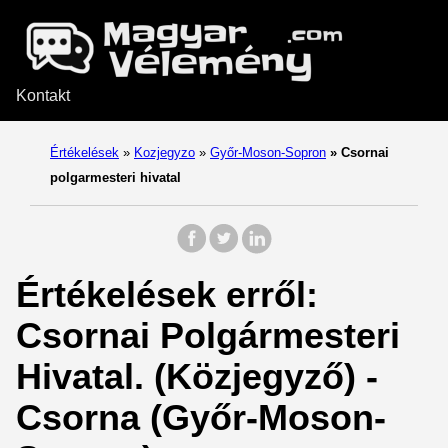
Kontakt
Értékelések
»
Kozjegyzo
»
Győr-Moson-Sopron
»
Csornai
polgarmesteri hivatal
Értékelések erről:
Csornai Polgármesteri
Hivatal. (Közjegyző) -
Csorna (Győr-Moson-