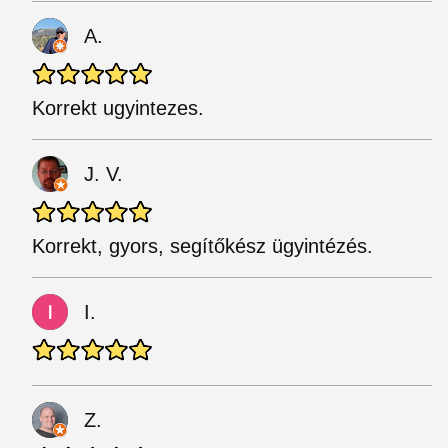
A.
Korrekt ugyintezes.
J. V.
Korrekt, gyors, segítőkész ügyintézés.
I.
Z.