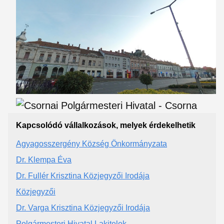
Kapcsolódó vállalkozások, melyek érdekelhetik
Agyagosszergény Község Önkormányzata
Dr. Klempa Éva
Dr. Fullér Krisztina Közjegyzői Irodája
Közjegyzői
Dr. Varga Krisztina Közjegyzői Irodája
Polgármesteri Hivatal Lakitelek