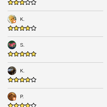
K.
S.
K.
P.