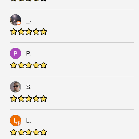
_.
P.
S.
L.