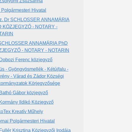
 Zsólyomi Zsuzsanna
i Polgármesteri Hivatal
 sz. Dr SCHLOSSER ANNAMÁRIA
D KÖZJEGYZŐ - NOTARY -
TARIN
 SCHLOSSER ANNAMÁRIA PhD
ZJEGYZŐ - NOTARY - NOTARIN
 Dobozi Ferenc közjegyző
üs - Gyöngyösmellék - Kétújfalu -
rény - Várad és Zádor Községi
ormányzatok Körjegyzősége
 Bathó Gábor közjegyző
 Kormány Ildikó Közjegyző
oTex Kreatív Műhely
rnai Polgármesteri Hivatal
 Fullér Krisztina Közjegyzői Irodája