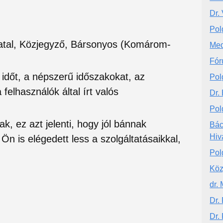
Dr.
Pol
vatal, Közjegyző, Bársonyos (Komárom-
Med
Fór
si időt, a népszerű időszakokat, az
Pol
felhasználók által írt valós
Dr.
Pol
ak, ez azt jelenti, hogy jól bánnak
Bác
Hiv
Ön is elégedett less a szolgáltatásaikkal,
Pol
Köz
dr.
Dr.
Dr.