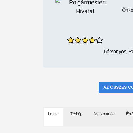
Önko
Bársonyos, Pe
AZ ÖSSZES C
Leírás
Térkép
Nyitvatartás
Ért