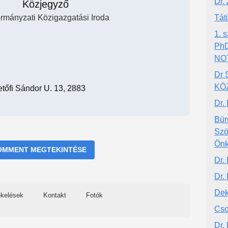
Dr.
Közjegyző
rmányzati Közigazgatási Iroda
Tát
1.
Ph
NO
Dr
KÖ
tőfi Sándor U. 13, 2883
Dr.
Bür
Szö
Önk
OMMENT MEGTEKINTÉSE
Dr.
Dr.
Dek
ékelések
Kontakt
Fotók
Cso
Dr.