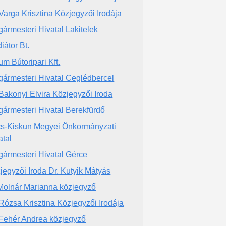
 Varga Krisztina Közjegyzői Irodája
gármesteri Hivatal Lakitelek
iátor Bt.
um Bútoripari Kft.
gármesteri Hivatal Ceglédbercel
 Bakonyi Elvira Közjegyzői Iroda
gármesteri Hivatal Berekfürdő
s-Kiskun Megyei Önkormányzati
atal
gármesteri Hivatal Gérce
jegyzői Iroda Dr. Kutyik Mátyás
 Molnár Marianna közjegyző
 Rózsa Krisztina Közjegyzői Irodája
 Fehér Andrea közjegyző