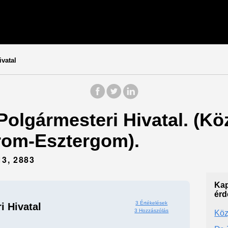
vatal
Polgármesteri Hivatal. (Kö
om-Esztergom).
3, 2883
Kap
érd
3 Értékelések
i Hivatal
3 Hozzászólás
Köz