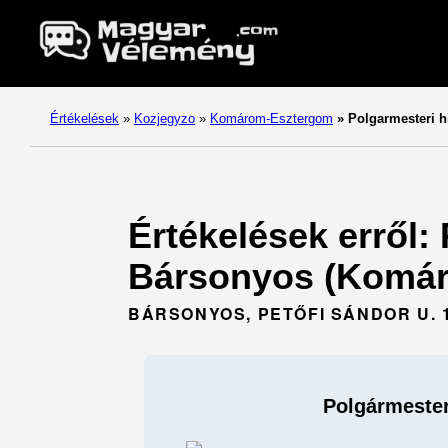
Értékelések
»
Kozjegyzo
»
Komárom-Esztergom
»
Polgarmesteri hi
Értékelések erről: 
Bársonyos (Komár
BÁRSONYOS, PETŐFI SÁNDOR U. 1
Polgármester