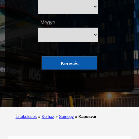
Megye
Keresés
Értékelések
»
Korhaz
»
Somogy
»
Kaposvar