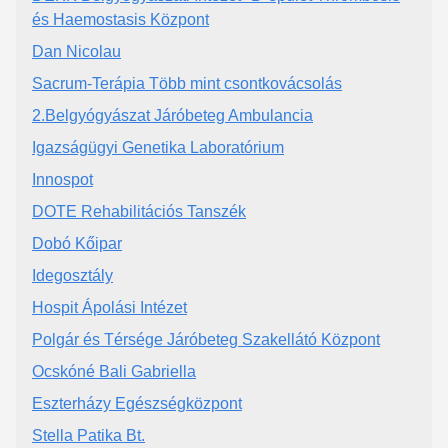
és Haemostasis Központ
Dan Nicolau
Sacrum-Terápia Több mint csontkovácsolás
2.Belgyógyászat Járóbeteg Ambulancia
Igazságügyi Genetika Laboratórium
Innospot
DOTE Rehabilitációs Tanszék
Dobó Kőipar
Idegosztály
Hospit Ápolási Intézet
Polgár és Térsége Járóbeteg Szakellátó Központ
Ocskóné Bali Gabriella
Eszterházy Egészségközpont
Stella Patika Bt.