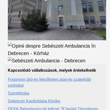
Kapcsolódó vállalkozások, melyek érdekelhetik
Fogorvosi járó-és fekvőbeteg alap-és szakellátó
szolgálat
Szemklinika
Debrecen Kardiológiai Klinika
DEKK Belgyógyászati Intézet "B"épület Thrombosis