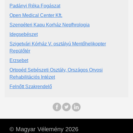
Padányi Réka Fogászat
Open Medical Center Kft.
Szenpéteri Kapu Korház Nepfhrologia
Idegsebészet
Szigetvári Kórház V. osztályú Mentőhelikopter
Repülőtér
Erzsebet
Ortopéd Sebészeti Osztály, Országos Orvosi
Rehabilitációs Intézet
Felnőtt Szakrendelő
© Magyar Vélemény 2026