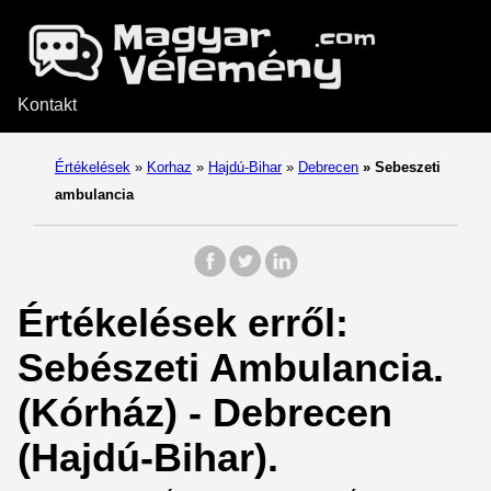
Kontakt
Értékelések
»
Korhaz
»
Hajdú-Bihar
»
Debrecen
»
Sebeszeti
ambulancia
Értékelések erről:
Sebészeti Ambulancia.
(Kórház) - Debrecen
(Hajdú-Bihar).