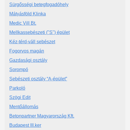
Sürgősségi betegfogadóhely
Mátyásföld Klinka
Medic Vill Bt.
Mellkassebészeti ("S") épület
Kéz-térd-váll sebészet
Fogorvos magán
Gazdasági osztály
Sorompó
Sebészeti osztály “A-épület”
Parkoló
Szögi Edit
Mentőállomás
Betonpartner Magyarország Kft.
Budapest III.ker