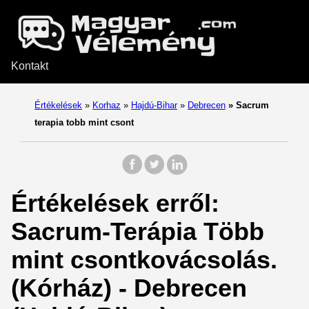
Kontakt
Értékelések
»
Korhaz
»
Hajdú-Bihar
»
Debrecen
»
Sacrum
terapia tobb mint csont
Értékelések erről:
Sacrum-Terápia Több
mint csontkovácsolás.
(Kórház) - Debrecen