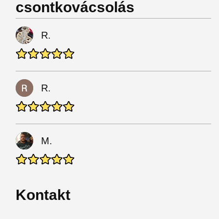
csontkovácsolás
R.
R.
M.
Kontakt