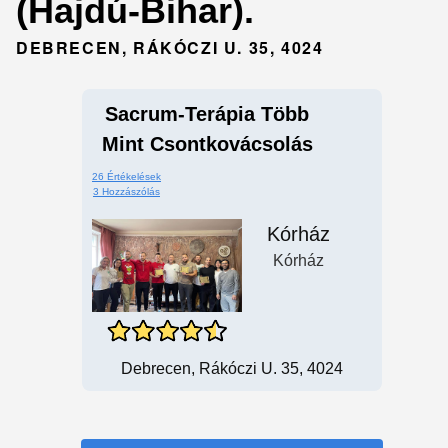
(Hajdú-Bihar).
DEBRECEN, RÁKÓCZI U. 35, 4024
Sacrum-Terápia Több
Mint Csontkovácsolás
26 Értékelések
3 Hozzászólás
Kórház
Kórház
Debrecen, Rákóczi U. 35, 4024