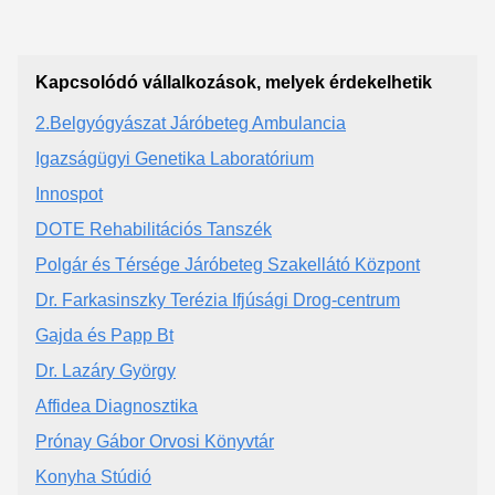
Kapcsolódó vállalkozások, melyek érdekelhetik
2.Belgyógyászat Járóbeteg Ambulancia
Igazságügyi Genetika Laboratórium
Innospot
DOTE Rehabilitációs Tanszék
Polgár és Térsége Járóbeteg Szakellátó Központ
Dr. Farkasinszky Terézia Ifjúsági Drog-centrum
Gajda és Papp Bt
Dr. Lazáry György
Affidea Diagnosztika
Prónay Gábor Orvosi Könyvtár
Konyha Stúdió