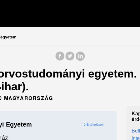
 egyetem
 orvostudományi egyetem. 
ihar).
30 MAGYARORSZÁG
Kap
érd
yi Egyetem
0 Értékelések
Bel
ház
Int