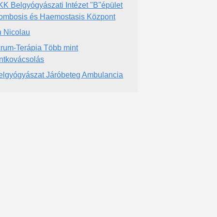
K Belgyógyászati Intézet "B"épület
ombosis és Haemostasis Központ
 Nicolau
rum-Terápia Több mint
ntkovácsolás
elgyógyászat Járóbeteg Ambulancia