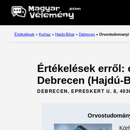
Értékelések
»
Korhaz
»
Hajdú-Bihar
»
Debrecen
»
Orvostudomanyi
Értékelések erről:
Debrecen (Hajdú-B
DEBRECEN, EPRESKERT U. 8, 40
Orvostudomán
Kór