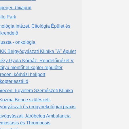
рецен Лікарня
llo Park
hológia Intézet, Citológia Épület és
krendelő
uszta - onkológia
KK Belgyógyászati Klinika "A" épület
ézy Gyula Kórház- Rendelőinézet V
tályú mentőhelikopter repülőtér
receni kórházi heliport
ikopterleszálló
receni Egyetem Szemészeti Klinika
 Kozma Bence szülészeti-
yógyászati és urogynekológiai praxis
gyógyászati Járóbeteg Ambulancia
mostasis és Thrombosis