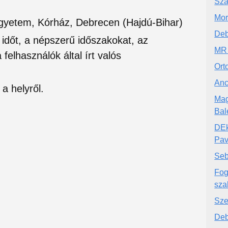
Sza
Mor
gyetem, Kórház, Debrecen (Hajdú-Bihar)
Deb
si időt, a népszerű időszakokat, az
MR 
felhasználók által írt valós
Ort
Anc
a helyről.
Mag
Bal
DEk
Pav
Seb
Fog
sza
Sze
Deb