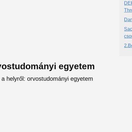
DEK
Thr
Dan
Sac
cso
2.B
orvostudományi egyetem
l a helyről: orvostudományi egyetem