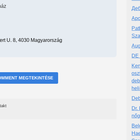
ház
Деб
Apo
Pat
Sza
ert U. 8, 4030 Magyarország
Aug
DE 
Ken
osz
OMMENT MEGTEKINTÉSE
deb
hel
Deb
takt
Dr.
nőg
Bel
Hae