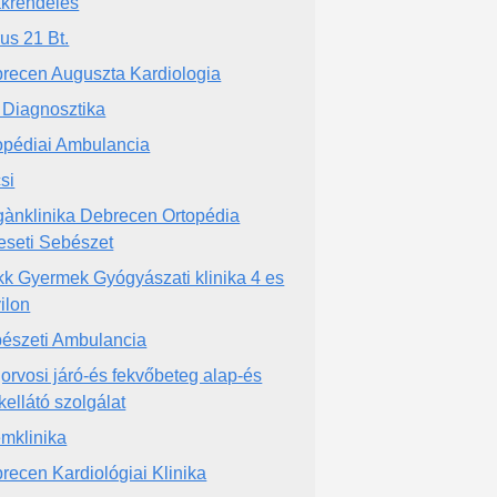
krendelés
us 21 Bt.
recen Auguszta Kardiologia
Diagnosztika
opédiai Ambulancia
si
ànklinika Debrecen Ortopédia
eseti Sebészet
k Gyermek Gyógyászati klinika 4 es
ilon
észeti Ambulancia
orvosi járó-és fekvőbeteg alap-és
kellátó szolgálat
mklinika
recen Kardiológiai Klinika