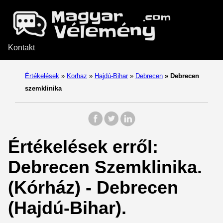
Kontakt
Értékelések
»
Korhaz
»
Hajdú-Bihar
»
Debrecen
»
Debrecen
szemklinika
Értékelések erről:
Debrecen Szemklinika.
(Kórház) - Debrecen
(Hajdú-Bihar).