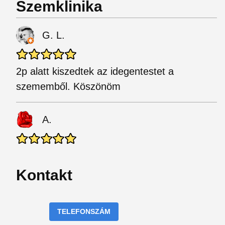
Szemklinika
G. L.
2p alatt kiszedtek az idegentestet a
szememből. Köszönöm
A.
Kontakt
TELEFONSZÁM