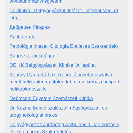
orvostudományi egyetem
Belklinika - Belgyógyászati Intézet - Internal Med. of
Dept.
Дебрецен Лікарня
Apollo Park
Pathológia Intézet, Citológia Épület és Szakrendelő
Auguszta - onkológia
DE KK Belgyógyászati Klinika "A" épület
Kenézy Gyula Kórház- Rendelőinézet V osztályú
mentőhelikopter repülőtér debreceni kórházi heliport
helikopterleszálló
Debreceni Egyetem Szemészeti Klinika
Dr. Kozma Bence szülészeti-nőgyógyászati és
urogynekológiai praxis
Belgyógyászati Járóbeteg Ambulancia Haemostasis
és Thrombosis Szakrendelés