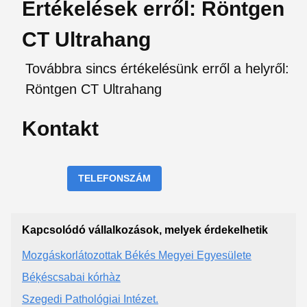
Értékelések erről: Röntgen
CT Ultrahang
Továbbra sincs értékelésünk erről a helyről:
Röntgen CT Ultrahang
Kontakt
TELEFONSZÁM
Kapcsolódó vállalkozások, melyek érdekelhetik
Mozgáskorlátozottak Békés Megyei Egyesülete
Béķéscsabai kórhàz
Szegedi Pathológiai Intézet.