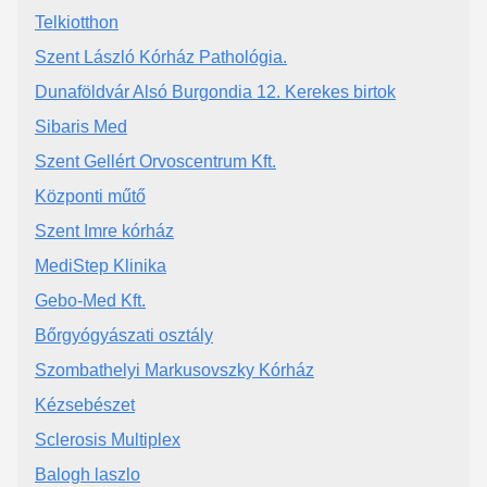
Telkiotthon
Szent László Kórház Pathológia.
Dunaföldvár Alsó Burgondia 12. Kerekes birtok
Sibaris Med
Szent Gellért Orvoscentrum Kft.
Központi műtő
Szent Imre kórház
MediStep Klinika
Gebo-Med Kft.
Bőrgyógyászati osztály
Szombathelyi Markusovszky Kórház
Kézsebészet
Sclerosis Multiplex
Balogh laszlo