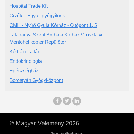
Hospital Trade Kft.
Őrzők – Együtt gyógyítunk
OMIII - Nyírő Gyula Kórház - Oltópont 1, 5
Tatabánya Szent Borbála Kórház V. osztályú
Mentőhelikopter Repülőtér
Kórházi Irattár
Endokrinológia
Egészségház
Borostyán Gyógyközpont
© Magyar Vélemény 2026