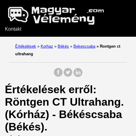
Kontakt
Értékelések
»
Korhaz
»
Békés
»
Bekescsaba
»
Rontgen ct
ultrahang
Értékelések erről:
Röntgen CT Ultrahang.
(Kórház) - Békéscsaba
(Békés).