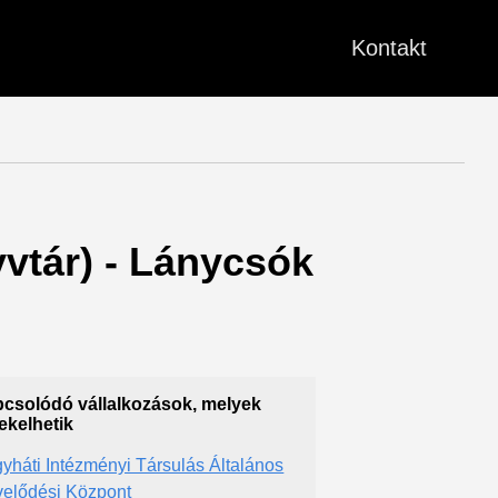
Kontakt
yvtár) - Lánycsók
csolódó vállalkozások, melyek
ekelhetik
yháti Intézményi Társulás Általános
elődési Központ