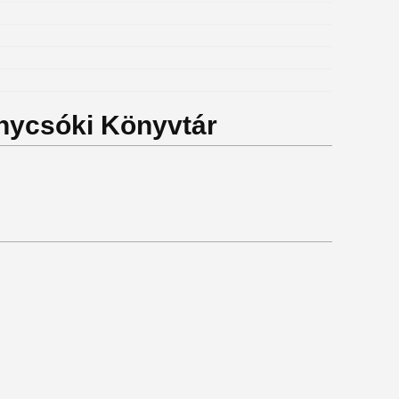
ánycsóki Könyvtár