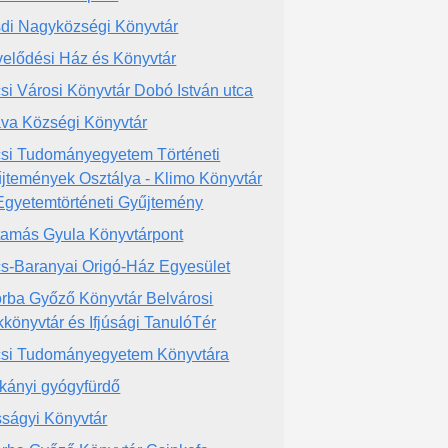
di Nagyközségi Könyvtár
elődési Ház és Könyvtár
si Városi Könyvtár Dobó István utca
va Községi Könyvtár
si Tudományegyetem Történeti
jtemények Osztálya - Klimo Könyvtár
Egyetemtörténeti Gyűjtemény
tamás Gyula Könyvtárpont
s-Baranyai Origó-Ház Egyesület
rba Győző Könyvtár Belvárosi
kkönyvtár és Ifjúsági TanulóTér
si Tudományegyetem Könyvtára
kányi gyógyfürdő
ságyi Könyvtár