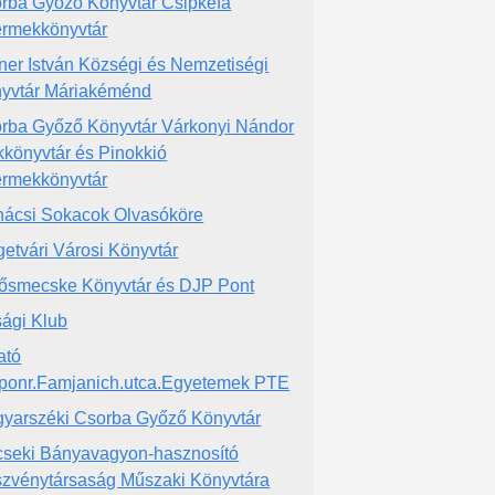
rba Győző Könyvtár Csipkefa
rmekkönyvtár
ner István Községi és Nemzetiségi
yvtár Máriakéménd
rba Győző Könyvtár Várkonyi Nándor
kkönyvtár és Pinokkió
rmekkönyvtár
ácsi Sokacok Olvasóköre
getvári Városi Könyvtár
ősmecske Könyvtár és DJP Pont
úsági Klub
ató
ponr.Famjanich.utca.Egyetemek PTE
yarszéki Csorba Győző Könyvtár
seki Bányavagyon-hasznosító
zvénytársaság Műszaki Könyvtára