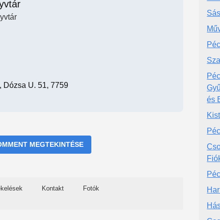
yvtár
Sás
yvtár
Műv
Péc
Sza
Péc
 Dózsa U. 51, 7759
Gyű
és 
Kis
Péc
OMMENT MEGTEKINTÉSE
Cso
Fió
Péc
ékelések
Kontakt
Fotók
Har
Hás