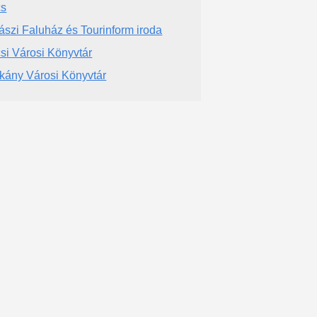
cs
ászi Faluház és Tourinform iroda
si Városi Könyvtár
kány Városi Könyvtár