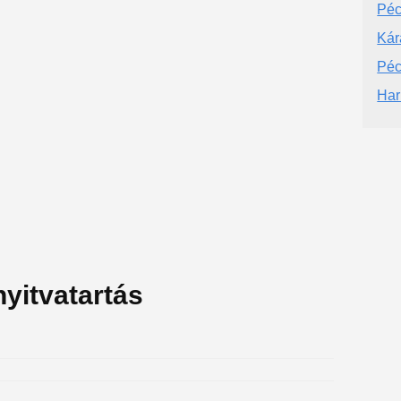
Pé
Kár
Péc
Har
yitvatartás