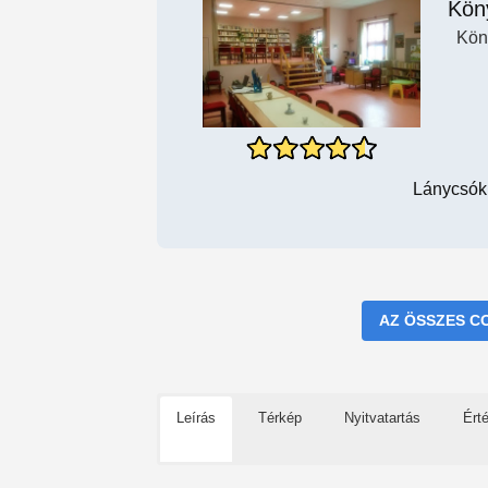
Kön
Kön
Lánycsók,
AZ ÖSSZES C
Leírás
Térkép
Nyitvatartás
Ért