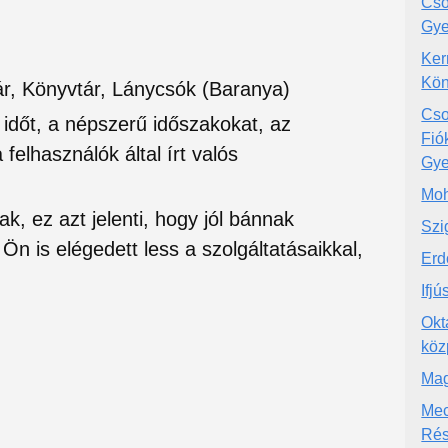
Cso
Gye
Ker
Kön
ár, Könyvtár, Lánycsók (Baranya)
Cso
si időt, a népszerű időszakokat, az
Fió
felhasználók által írt valós
Gye
Moh
ak, ez azt jelenti, hogy jól bánnak
Szi
Ön is elégedett less a szolgáltatásaikkal,
Erd
Ifj
Okt
köz
Mag
Mec
Rés