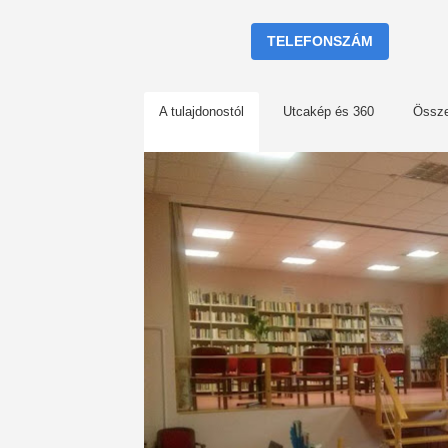
TELEFONSZÁM
A tulajdonostól
Utcakép és 360
Össz