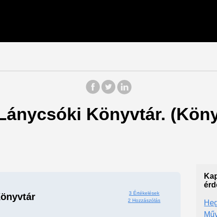
 Lánycsóki Könyvtár. (Kön
Kap
érd
3 Értékelések
önyvtár
2 Hozzászólás
Heg
Műv