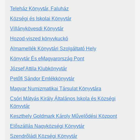
Teleház Könyvtár, Faluház
Községi és Iskolai Könyvtár
Villánykövesdi Könyvtár
Hozod-viszed könyvkuckó
Almamellék Könyvtári Szolgáltató Hely
Könyvtár És eMagyarország Pont
József Attila Klubkönyvtár
Petőfi Sándor Emlékkönyvtár
Magyar Numizmatikai Társulat Könyvtára
Csóri Mátyás Király Általános Iskola és Községi
Könyvtár
Keszthely Goldmark Károly Művelődési Központ
Előszállás Nagyközségi Könyvtár
Szendrőládi Községi Könyvtár