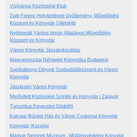
Vízivárosi Közösségi Klub
Zajti Ferenc Helytörténeti Gyűjtemény, Művelődési
Központ és Könyvtár Újfehértó
Nyírbogáti Vántus István Általános Művelődési
Központ és Könyvtár
Városi Könyvtár Jászárokszállás
Magyarországi Németek Könyvtára Budapest
Sajóbábonyi Déryné Szabadidőközpont és Városi
Könyvtár
Jászkiséri Városi Könyvtár
Minősített Közösségi Színtér és Könyvtár / Zalavár
Turisztikai Egyesület Gödöllő
Karcagi Ifjúsági Ház és Városi Csokonai Könyvtár
Könyvtár, Községi
Magyar Nemzeti Múzeum - Műtárgyvédelmi Könyvtár