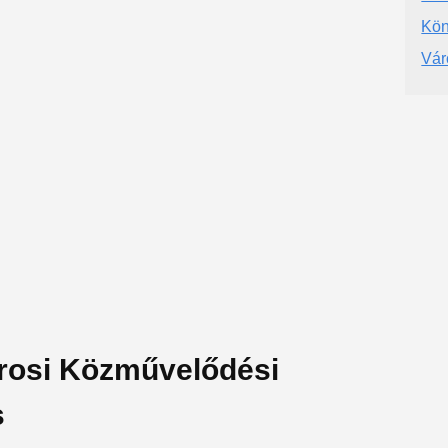
Kön
Vár
árosi Közművelődési
s