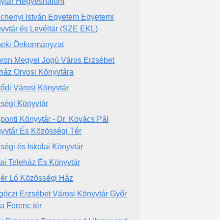
ytár Hegyeshalom
chenyi István Egyetem Egyetemi
yvtár és Levéltár (SZE EKL)
eki Önkormányzat
ron Megyei Jogú Város Erzsébet
ház Orvosi Könyvtára
tődi Városi Könyvtár
ségi Könyvtár
ponti Könyvtár - Dr. Kovács Pál
yvtár És Közösségi Tér
ségi és Iskolai Könyvtár
rai Teleház És Könyvtár
ér Ló Közösségi Ház
góczi Erzsébet Városi Könyvtár Győr
a Ferenc tér