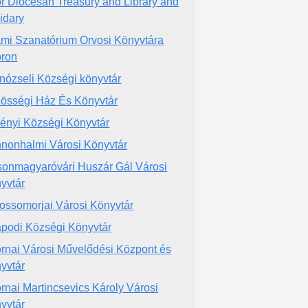
r Diocesan Treasury and Library and
idary
ami Szanatórium Orvosi Könyvtára
ron
nózseli Községi könyvtár
össégi Ház És Könyvtár
ényi Községi Könyvtár
nonhalmi Városi Könyvtár
onmagyaróvári Huszár Gál Városi
yvtár
ossomorjai Városi Könyvtár
podi Községi Könyvtár
rnai Városi Művelődési Központ és
yvtár
rnai Martincsevics Károly Városi
yvtár