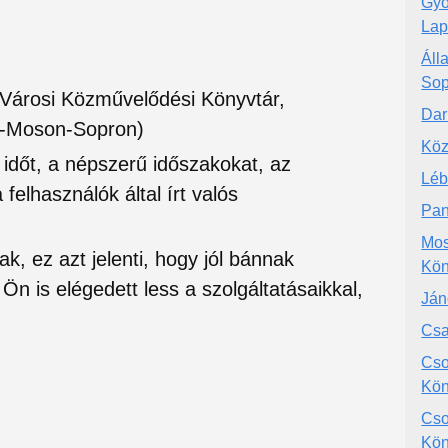
Győ
Lap
Áll
Sop
 Városi Közművelődési Könyvtár,
Dar
r-Moson-Sopron)
Köz
si időt, a népszerű időszakokat, az
Léb
felhasználók által írt valós
Pan
Mos
ak, ez azt jelenti, hogy jól bánnak
Kön
Ön is elégedett less a szolgáltatásaikkal,
Ján
Csa
Cso
Kön
Cso
Kön