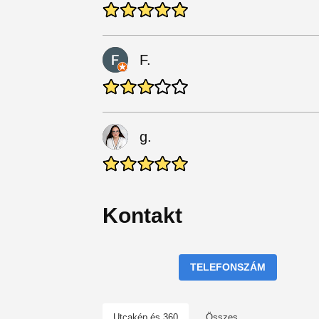
F.
g.
Kontakt
TELEFONSZÁM
Utcakép és 360
Összes