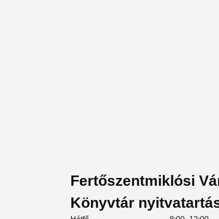
Fertőszentmiklósi V
Könyvtár nyitvatartá