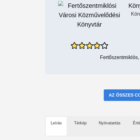
Kön
Kön
Fertőszentmiklós,
AZ ÖSSZES C
Leírás
Térkép
Nyitvatartás
Ért