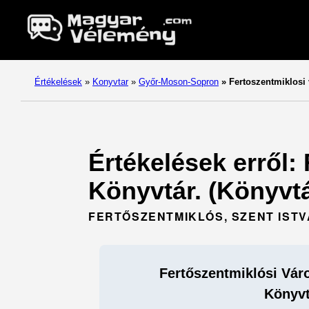
Értékelések
»
Konyvtar
»
Győr-Moson-Sopron
»
Fertoszentmiklosi
Értékelések erről:
Könyvtár. (Könyvt
FERTŐSZENTMIKLÓS, SZENT ISTVÁN
Fertőszentmiklósi Vár
Könyvt