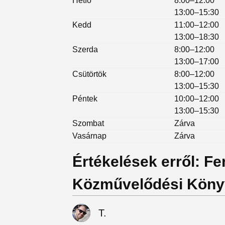
Hétfő
8:00–12:00
13:00–15:30
Kedd
11:00–12:00
13:00–18:30
Szerda
8:00–12:00
13:00–17:00
Csütörtök
8:00–12:00
13:00–15:30
Péntek
10:00–12:00
13:00–15:30
Szombat
Zárva
Vasárnap
Zárva
Értékelések erről: Fe
Közművelődési Köny
T.