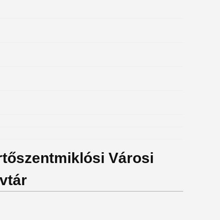
rtőszentmiklósi Városi
vtár