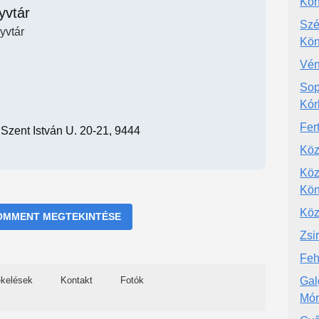
Kön
yvtár
Szé
yvtár
Kön
Vén
Sop
Kór
Fer
 Szent István U. 20-21, 9444
Köz
Köz
Kön
Köz
OMMENT MEGTEKINTÉSE
Zsi
Feh
ékelések
Kontakt
Fotók
Gal
Mór