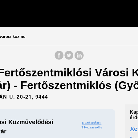
 varosi kozmu
 Fertőszentmiklósi Városi
ár) - Fertőszentmiklós (G
 U. 20-21, 9444
Kap
érd
osi Közművelődési
6 Értékelések
3 Hozzászólás
Józ
ár