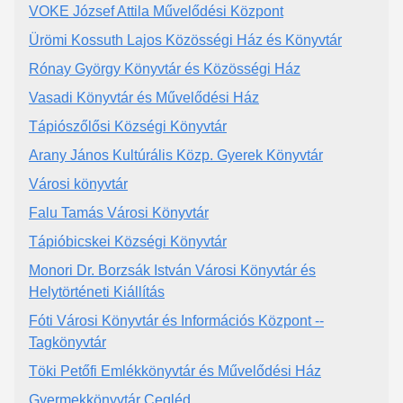
VOKE József Attila Művelődési Központ
Ürömi Kossuth Lajos Közösségi Ház és Könyvtár
Rónay György Könyvtár és Közösségi Ház
Vasadi Könyvtár és Művelődési Ház
Tápiószőlősi Községi Könyvtár
Arany János Kultúrális Közp. Gyerek Könyvtár
Városi könyvtár
Falu Tamás Városi Könyvtár
Tápióbicskei Községi Könyvtár
Monori Dr. Borzsák István Városi Könyvtár és
Helytörténeti Kiállítás
Fóti Városi Könyvtár és Információs Központ --
Tagkönyvtár
Töki Petőfi Emlékkönyvtár és Művelődési Ház
Gyermekkönyvtár Cegléd