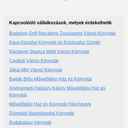
Kapcsolódó vállalkozások, melyek érdekelhetik
Budaörsi Gróf Bercsényi Zsuzsanna Városi Könyvtár
Káva Községi Könyvtár és Közösségi Színtér
Ráckevei Skarica Máté Városi Könyvtár
Ceglédi Városi Könyvtár
Jókai Mór Városi Könyvtár
Bartók Béla Művelődési Ház és Könyvtár
Alsónémedi Halászy Károly Művelődési Ház és
Könyvtár
Művelődési Ház és Könyvtár Hévízgyörk
Dömsödi Nagyközségi Könyvtár
Budakalász könyvtár