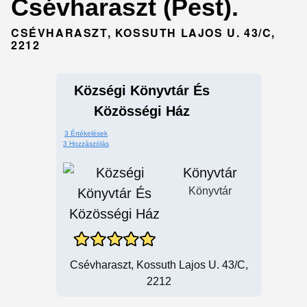
Csévharaszt (Pest).
CSÉVHARASZT, KOSSUTH LAJOS U. 43/C,
2212
Községi Könyvtár És
Közösségi Ház
3 Értékelések
3 Hozzászólás
Könyvtár
Könyvtár
Csévharaszt, Kossuth Lajos U. 43/C,
2212