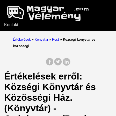
Kontakt
Értékelések
»
Konyvtar
»
Pest
»
Kozsegi konyvtar es
kozossegi
Értékelések erről:
Községi Könyvtár és
Közösségi Ház.
(Könyvtár) -