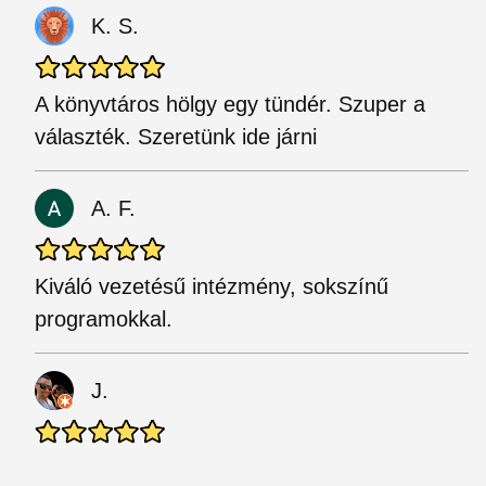
K. S.
A könyvtáros hölgy egy tündér. Szuper a
választék. Szeretünk ide járni
A. F.
Kiváló vezetésű intézmény, sokszínű
programokkal.
J.