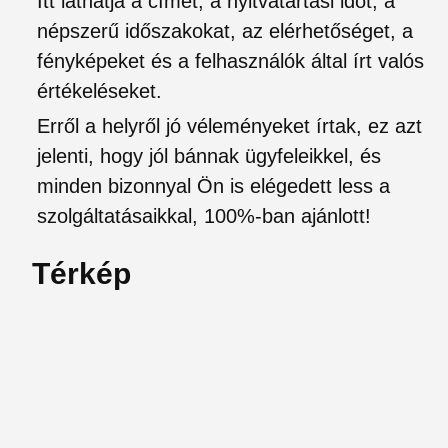
Itt láthatja a címet, a nyitvatartási időt, a
népszerű időszakokat, az elérhetőséget, a
fényképeket és a felhasználók által írt valós
értékeléseket.
Erről a helyről jó véleményeket írtak, ez azt
jelenti, hogy jól bánnak ügyfeleikkel, és
minden bizonnyal Ön is elégedett less a
szolgáltatásaikkal, 100%-ban ajánlott!
Térkép