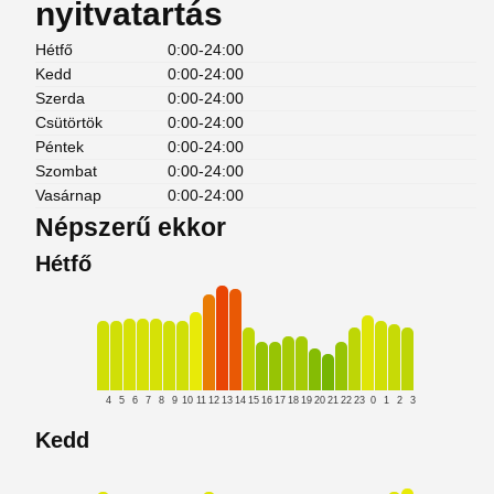
nyitvatartás
Hétfő
0:00-24:00
Kedd
0:00-24:00
Szerda
0:00-24:00
Csütörtök
0:00-24:00
Péntek
0:00-24:00
Szombat
0:00-24:00
Vasárnap
0:00-24:00
Népszerű ekkor
Hétfő
4
5
6
7
8
9
10
11
12
13
14
15
16
17
18
19
20
21
22
23
0
1
2
3
Kedd