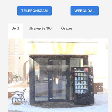
TELEFONSZÁM
WEBOLDAL
Belül
Utcakép és 360
Összes