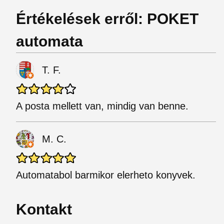
Értékelések erről: POKET
automata
T. F.
A posta mellett van, mindig van benne.
M. C.
Automatabol barmikor elerheto konyvek.
Kontakt