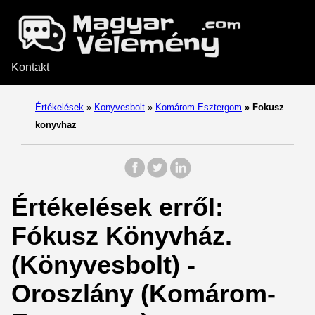
Kontakt
Értékelések
»
Konyvesbolt
»
Komárom-Esztergom
»
Fokusz
konyvhaz
Értékelések erről:
Fókusz Könyvház.
(Könyvesbolt) -
Oroszlány (Komárom-