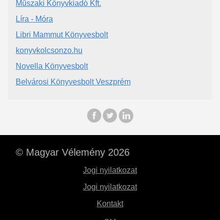
Műszaki Könyvkiadó Kft.
Líra - Móra
Libri Mammut Könyvesbolt
konyvkolcsonzo.hu
Novella Könyvesbolt
Belvárosi Könyvesbolt Veszprém
© Magyar Vélemény 2026
Jogi nyilatkozat
Jogi nyilatkozat
Kontakt