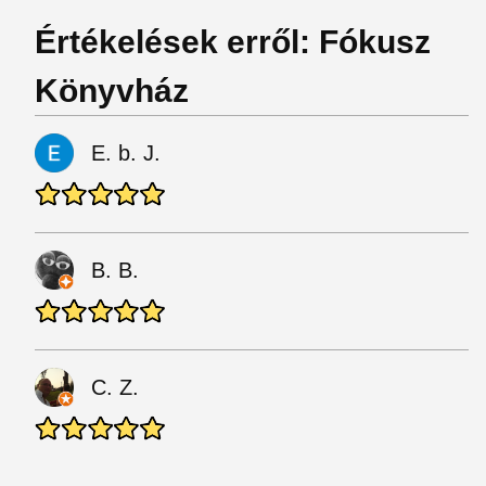
Értékelések erről: Fókusz
Könyvház
E. b. J.
B. B.
C. Z.