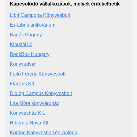
Kapcsolódó vállalkozások, melyek érdekelhetik
Libri Campona Könyvesbolt
Ex-Libris antikvárium
Bartók Pagony
Klauzál13
BookBox Hungary
Könyvudvar
Fejtő Ferenc Könyvesbolt
Flaccus Kft.
Dialóg Campus Könyvesbolt
Líra Móra könyváruház
Könyvesház Kft.
Hibernia Nova Kft.
Körönd Könyvesbolt és Galéria