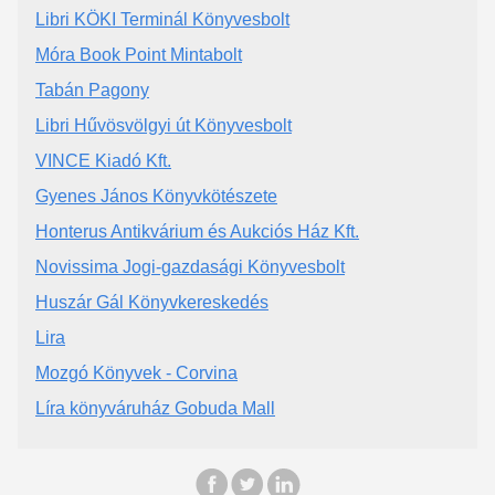
Libri KÖKI Terminál Könyvesbolt
Móra Book Point Mintabolt
Tabán Pagony
Libri Hűvösvölgyi út Könyvesbolt
VINCE Kiadó Kft.
Gyenes János Könyvkötészete
Honterus Antikvárium és Aukciós Ház Kft.
Novissima Jogi-gazdasági Könyvesbolt
Huszár Gál Könyvkereskedés
Lira
Mozgó Könyvek - Corvina
Líra könyváruház Gobuda Mall