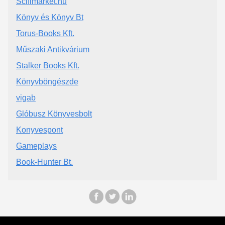
Scifimarket.hu
Könyv és Könyv Bt
Torus-Books Kft.
Műszaki Antikvárium
Stalker Books Kft.
Könyvböngészde
vigab
Glóbusz Könyvesbolt
Konyvespont
Gameplays
Book-Hunter Bt.