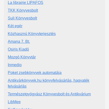
La librairie LIPAFOS
TKK Könyvesbolt
Suli Könyvesbolt
Két egér
Közhasznú Könyvterjesztés
Amana 7. Bt.
Osiris Kiadó
Mozgó Könyvtár
Inmedio
Poket zsebkönyvek automatája
Antikvárkönyvek.hu könyvfelvásárlás, hagyaték
felvásárlás
Természetgyógyász Könyvesbolt és Antikvárium
LibMee