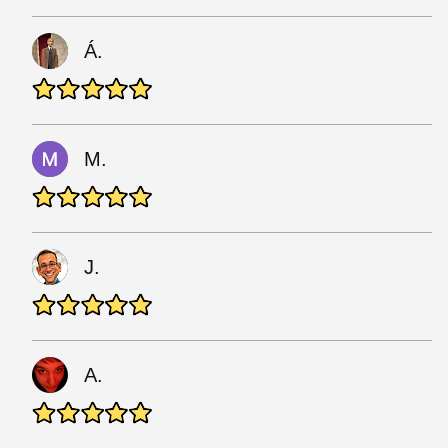
Á.
M.
J.
A.