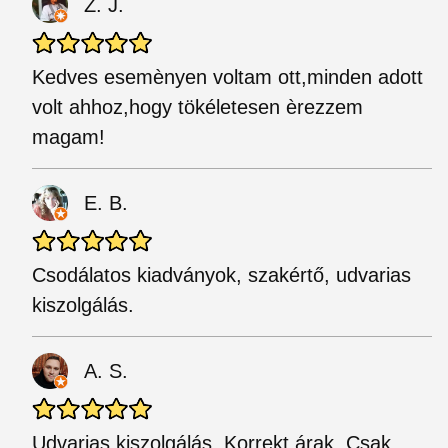
Z. J.
Kedves esemènyen voltam ott,minden adott
volt ahhoz,hogy tökéletesen èrezzem
magam!
E. B.
Csodálatos kiadványok, szakértő, udvarias
kiszolgálás.
A. S.
Udvarias kiszolgálás. Korrekt árak. Csak