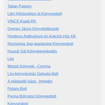
Tabán Pagony
Libri Hűvösvölgyi út Könyvesbolt
VINCE Kiadó Kft.
Gyenes János Könyvkötészete
Honterus Antikvárium és Aukciós Ház Kft.
Novissima Jogi-gazdasági Könyvesbolt
Huszár Gál Könyvkereskedés
Lira
Mozgó Könyvek - Corvina
Líra könyváruház Gobuda Mall
A világsajtó háza - Inmedio
Polaris Bolt
Penna Bölcsész Könyvesbolt
Könyvesbolt