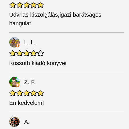
Udvrias kiszolgálás,igazi barátságos
hangulat
L. L.
Kossuth kiadó könyvei
Z. F.
Én kedvelem!
A.