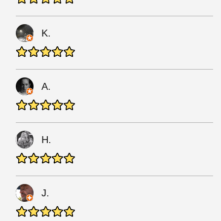
K.
A.
H.
J.