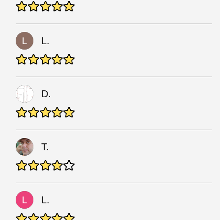
L.
D.
T.
L.