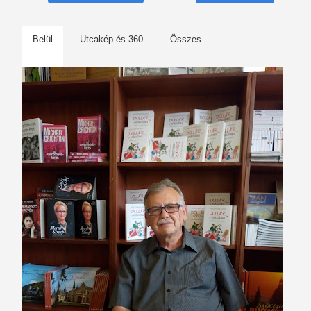
Belül
Utcakép és 360
Összes