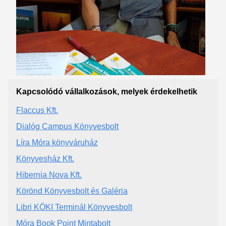
Kapcsolódó vállalkozások, melyek érdekelhetik
Flaccus Kft.
Dialóg Campus Könyvesbolt
Líra Móra könyváruház
Könyvesház Kft.
Hibernia Nova Kft.
Körönd Könyvesbolt és Galéria
Libri KÖKI Terminál Könyvesbolt
Móra Book Point Mintabolt