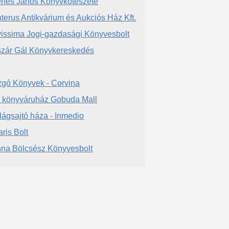
nes János Könyvkötészete
terus Antikvárium és Aukciós Ház Kft.
issima Jogi-gazdasági Könyvesbolt
zár Gál Könyvkereskedés
a
gó Könyvek - Corvina
a könyváruház Gobuda Mall
ilágsajtó háza - Inmedio
aris Bolt
na Bölcsész Könyvesbolt