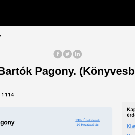
y
 Bartók Pagony. (Könyvesb
 1114
Kap
érd
1389 Értékelések
agony
10 Hozzászólás
Kla