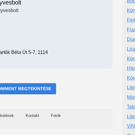
Boo
yvesbolt
yvesbolt
Kön
Fej
Fla
Dia
Lír
rtók Béla Út 5-7, 1114
Kön
Hib
Kör
Lib
OMMENT MEGTEKINTÉSE
Mór
Tab
ékelések
Kontakt
Fotók
Lib
VIN