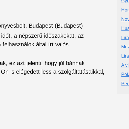
Gye
Hon
Nov
önyvesbolt, Budapest (Budapest)
Hus
si időt, a népszerű időszakokat, az
Lir
felhasználók által írt valós
Moz
Lír
ak, ez azt jelenti, hogy jól bánnak
A v
Ön is elégedett less a szolgáltatásaikkal,
Pol
Pen