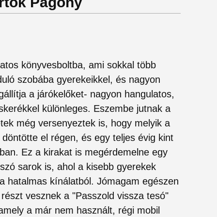
artók Pagony
os könyvesboltba, ami sokkal több
duló szobába gyerekeikkel, és nagyon
gállítja a járókelőket- nagyon hangulatos,
skerékkel különleges. Eszembe jutnak a
letek még versenyeztek is, hogy melyik a
döntötte el régen, és egy teljes évig kint
atban. Ez a kirakat is megérdemelne egy
tszó sarok is, ahol a kisebb gyerekek
t a hatalmas kínálatból. Jómagam egészen
részt vesznek a "Passzold vissza tesó"
mely a már nem használt, régi mobil