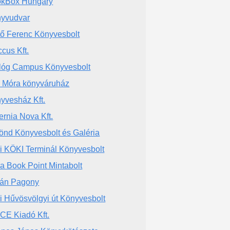
kBox Hungary
yvudvar
tő Ferenc Könyvesbolt
ccus Kft.
lóg Campus Könyvesbolt
a Móra könyváruház
yvesház Kft.
ernia Nova Kft.
önd Könyvesbolt és Galéria
ri KÖKI Terminál Könyvesbolt
a Book Point Mintabolt
án Pagony
ri Hűvösvölgyi út Könyvesbolt
CE Kiadó Kft.