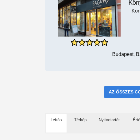
Kön
Kön
Budapest, Ba
AZ ÖSSZES C
Leírás
Térkép
Nyitvatartás
Ért