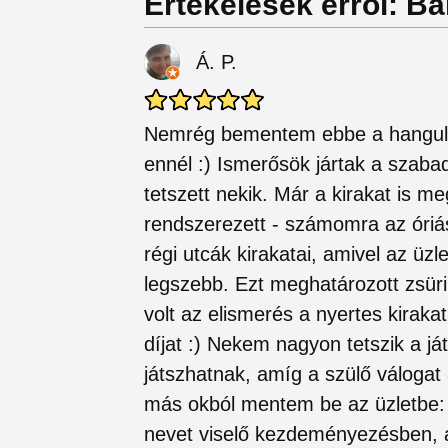
Értékelések erről: B
Á. P.
Nemrég bementem ebbe a hangulat
ennél :) Ismerősök jártak a szaba
tetszett nekik. Már a kirakat is me
rendszerezett - számomra az óriá
régi utcák kirakatai, amivel az üz
legszebb. Ezt meghatározott zsüri 
volt az elismerés a nyertes kirak
díjat :) Nekem nagyon tetszik a já
játszhatnak, amíg a szülő váloga
más okból mentem be az üzletbe: 
nevet viselő kezdeményezésben, a