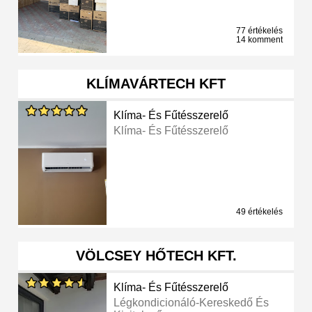
77 értékelés
14 komment
KLÍMAVÁRTECH KFT
Klíma- És Fűtésszerelő
Klíma- És Fűtésszerelő
49 értékelés
VÖLCSEY HŐTECH KFT.
Klíma- És Fűtésszerelő
Légkondicionáló-Kereskedő És