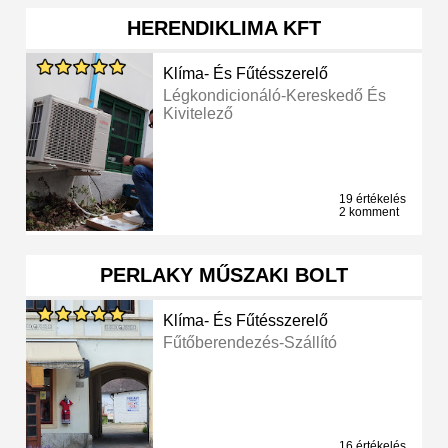
HERENDIKLIMA KFT
Klíma- És Fűtésszerelő
Légkondicionáló-Kereskedő És
Kivitelező
19 értékelés
2 komment
PERLAKY MŰSZAKI BOLT
Klíma- És Fűtésszerelő
Fűtőberendezés-Szállító
16 értékelés