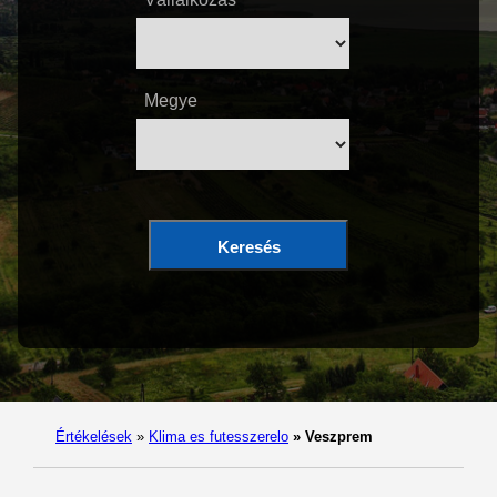
Megye
Keresés
Értékelések
»
Klima es futesszerelo
»
Veszprem