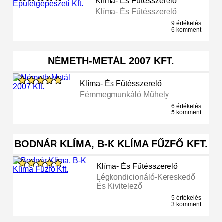
Klíma- És Fűtésszerelő
Klíma- És Fűtésszerelő
9 értékelés
6 komment
NÉMETH-METÁL 2007 KFT.
Klíma- És Fűtésszerelő
Fémmegmunkáló Műhely
6 értékelés
5 komment
BODNÁR KLÍMA, B-K KLÍMA FŰZFŐ KFT.
Klíma- És Fűtésszerelő
Légkondicionáló-Kereskedő
És Kivitelező
5 értékelés
3 komment