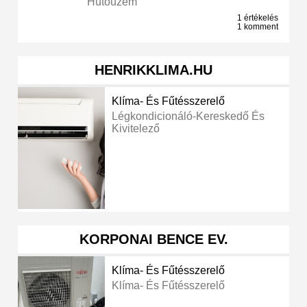
Hűtőüzem
1 értékelés
1 komment
HENRIKKLIMA.HU
Klíma- És Fűtésszerelő
Légkondicionáló-Kereskedő És
Kivitelező
KORPONAI BENCE EV.
Klíma- És Fűtésszerelő
Klíma- És Fűtésszerelő