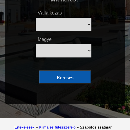
Vállalkozás
Megye
Keresés
Értékelések
»
Klima es futesszerelo
»
Szabolcs szatmar