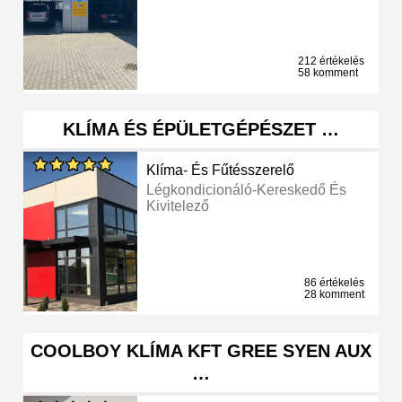
212 értékelés
58 komment
KLÍMA ÉS ÉPÜLETGÉPÉSZET …
Klíma- És Fűtésszerelő
Légkondicionáló-Kereskedő És
Kivitelező
86 értékelés
28 komment
COOLBOY KLÍMA KFT GREE SYEN AUX
…