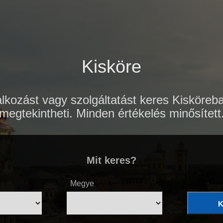
Kisköre
kozást vagy szolgáltatást keres Kisköreba
megtekintheti. Minden értékelés minősített
Mit keres?
Megye
K