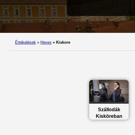
Értékelések
»
Heves
»
Kiskore
Szállodák
Kisköreban