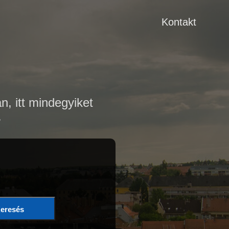
Kontakt
n, itt mindegyiket
.
eresés