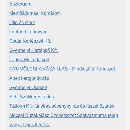
Esztergom
Mentőállomás, Komárom
little és sterk
Fitoland Leányvár
Csuta Kertészeti Kft.
Gyermelyi Kertépítő Kft.
Ladisz Melinda kert
GYÜMÖLCSFA VÁSÁRLÁS - Mindigzöld Kertészet
Apex kertgondozás
Gyermelyi Ökokert
Stihl Szakkereskedés
Tájform Kft- fűnyírás,sövénynyírás és fűszellőztetés
Mocsai Búzakalász Szövetkezet Szarvasmarha telep
Varga Lajos kertész