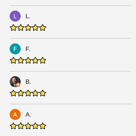
L.
F.
B.
A.