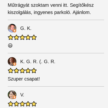
Műtrágyát szoktam venni itt. Segítőkész
kiszolgálás, ingyenes parkoló. Ajánlom.
G. K.
😃
K. G. R. (. G. R.
Szuper csapat!
V.