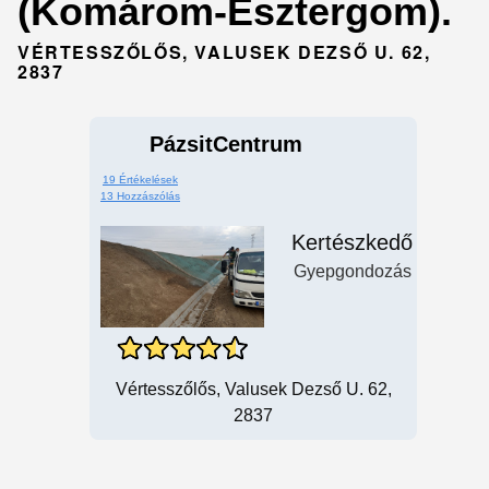
(Komárom-Esztergom).
VÉRTESSZŐLŐS, VALUSEK DEZSŐ U. 62,
2837
PázsitCentrum
19 Értékelések
13 Hozzászólás
Kertészkedő
Gyepgondozás
Vértesszőlős, Valusek Dezső U. 62,
2837