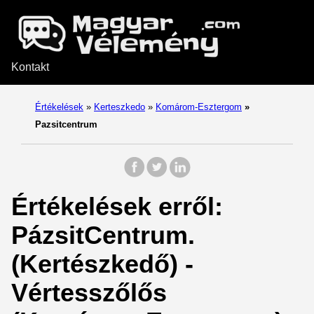
Kontakt
Értékelések
»
Kerteszkedo
»
Komárom-Esztergom
»
Pazsitcentrum
Értékelések erről:
PázsitCentrum.
(Kertészkedő) -
Vértesszőlős