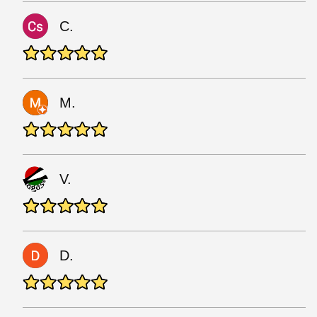
C.
M.
V.
D.