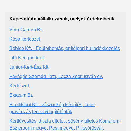
Kapcsolódó vállalkozások, melyek érdekelhetik
Vino-Garden Bt.
Kósa kertészet
Bobico Kft. - Épületbontás, építőipari hulladékkezelés
Tibi Kertgondnok
Junior-Kert-Ész Kft.
Favágás Szomód-Tata, Lacza Zsolt István ev.
Kertészet
Exacum Bt.
Plastikfont Kft. -vászonkép készítés, laser
gravírozás,ledes világítótáblák
Kertfüvesítés, díszfa ültetés, sövény ültetés Komárom-
Esztergom megye, Pest megye, Pilisvörösvár,