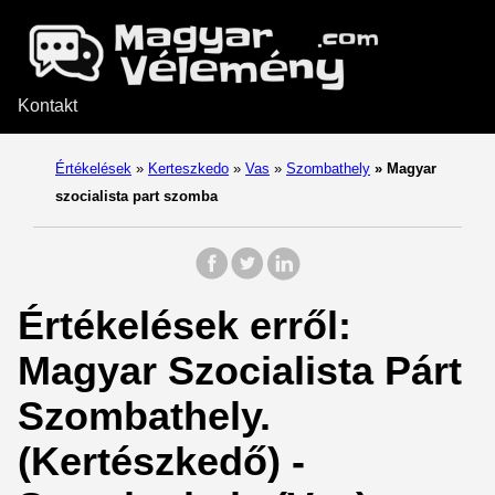
Kontakt
Értékelések
»
Kerteszkedo
»
Vas
»
Szombathely
»
Magyar
szocialista part szomba
Értékelések erről:
Magyar Szocialista Párt
Szombathely.
(Kertészkedő) -