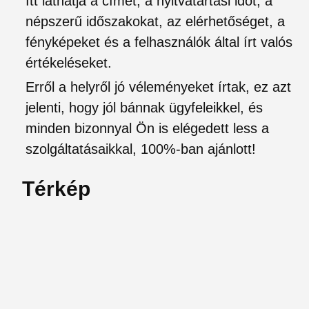
Itt láthatja a címet, a nyitvatartási időt, a
népszerű időszakokat, az elérhetőséget, a
fényképeket és a felhasználók által írt valós
értékeléseket.
Erről a helyről jó véleményeket írtak, ez azt
jelenti, hogy jól bánnak ügyfeleikkel, és
minden bizonnyal Ön is elégedett less a
szolgáltatásaikkal, 100%-ban ajánlott!
Térkép