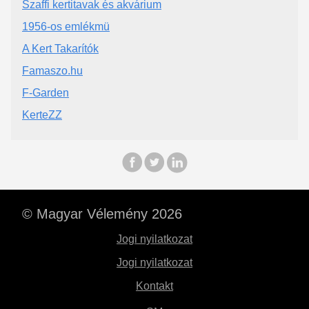
Szaffi kertitavak és akvárium
1956-os emlékmü
A Kert Takarítók
Famaszo.hu
F-Garden
KerteZZ
© Magyar Vélemény 2026
Jogi nyilatkozat
Jogi nyilatkozat
Kontakt