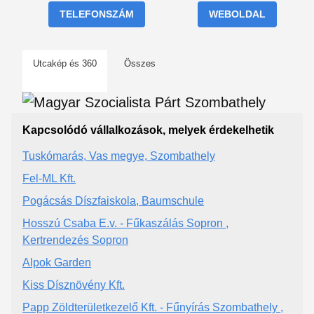
TELEFONSZÁM
WEBOLDAL
Utcakép és 360
Összes
Kapcsolódó vállalkozások, melyek érdekelhetik
Tuskómarás, Vas megye, Szombathely
Fel-ML Kft.
Pogácsás Díszfaiskola, Baumschule
Hosszú Csaba E.v. - Fűkaszálás Sopron ,
Kertrendezés Sopron
Alpok Garden
Kiss Dísznövény Kft.
Papp Zöldterületkezelő Kft. - Fűnyírás Szombathely ,