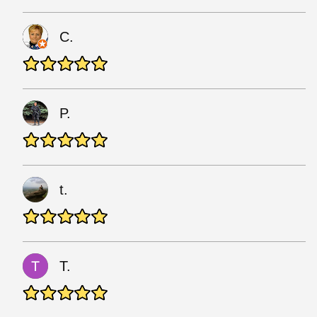
C.
P.
t.
T.