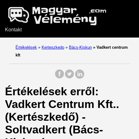
Kontakt
Értékelések
»
Kerteszkedo
»
Bács-Kiskun
»
Vadkert centrum
kft
Értékelések erről:
Vadkert Centrum Kft..
(Kertészkedő) -
Soltvadkert (Bács-