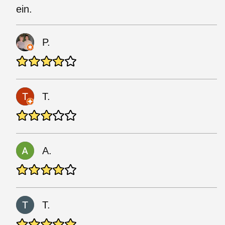
ein.
P.
T.
A.
T.