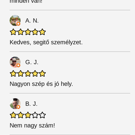
minden van!
A. N.
Kedves, segitő személyzet.
G. J.
Nagyon szép és jó hely.
B. J.
Nem nagy szám!