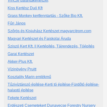
Vincze palántakertészet
Kiss Kertész Duó Kft
Grass Monkey kertfenntartás - Szőke Bio Kft.
Fűri János
Szőrös és Kisjuhász Kertészet magyarcitrom.com
Magyari Kertészet és Faiskolai Áruda
Sziszó Kert Kft. || Kertépítés, Tájrendezés, Tóépítés
Garai Kertészet
Akker-Plus Kft.
Vízinövény Pruitt
Kosztality Marin emlékmű
Tűzivíztározó építése-Kerti tó építése-Fürdőtó építése-
halastó építése
Fekete Kertészet
Erdészeti Csemetekert Dunavecse Forestry Nursery