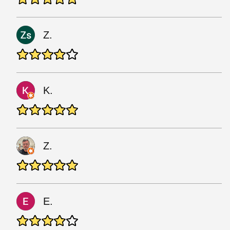
Z.
K.
Z.
E.