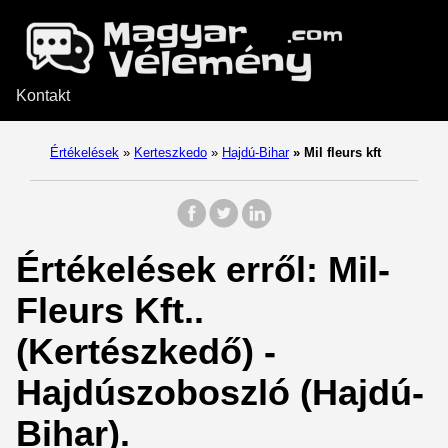
Kontakt
Értékelések
»
Kerteszkedo
»
Hajdú-Bihar
»
Mil fleurs kft
Értékelések erről: Mil-
Fleurs Kft..
(Kertészkedő) -
Hajdúszoboszló (Hajdú-
Bihar).