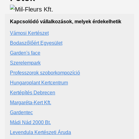
Kapcsolódó vállalkozások, melyek érdekelhetik
Vámosi Kertészet
Bodaszőlőért Egyesület
Garden's face
Szerelempark
Professzorok szoborkompozíció
Hungaroplant Kertcentrum
Kertépítés Debrecen
Margaréta-Kert Kft.
Gardentec
Mádi Nád 2000 Bt.
Levendula Kertészeti Áruda