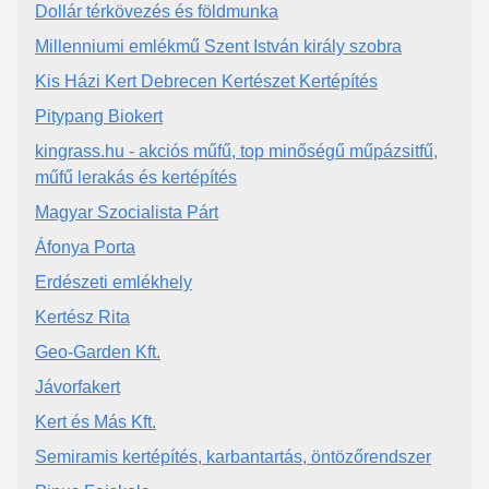
Dollár térkövezés és földmunka
Millenniumi emlékmű Szent István király szobra
Kis Házi Kert Debrecen Kertészet Kertépítés
Pitypang Biokert
kingrass.hu - akciós műfű, top minőségű műpázsitfű,
műfű lerakás és kertépítés
Magyar Szocialista Párt
Áfonya Porta
Erdészeti emlékhely
Kertész Rita
Geo-Garden Kft.
Jávorfakert
Kert és Más Kft.
Semiramis kertépítés, karbantartás, öntözőrendszer