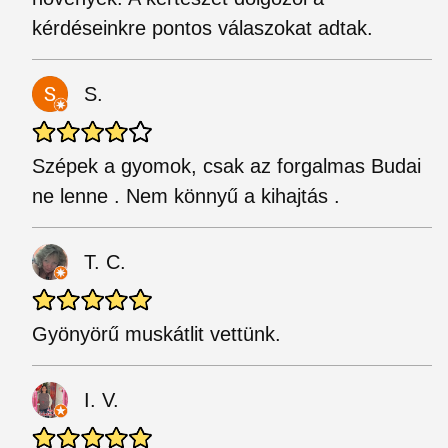
kérdéseinkre pontos válaszokat adtak.
S.
Szépek a gyomok, csak az forgalmas Budai
ne lenne . Nem könnyű a kihajtás .
T. C.
Gyönyörű muskátlit vettünk.
I. V.