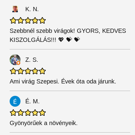
K. N.
Szebbnél szebb virágok! GYORS, KEDVES
KISZOLGÁLÁS!!! 💖 💝 💝
Z. S.
Ami virág Szepesi. Évek óta oda járunk.
É. M.
Gyönyörűek a növényeik.