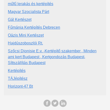
műfű lerakás és kertépítés
Magyar Szocialista Párt
Gál Kertészet
Fűmánia Kertépítés Debrecen
Oázis Mini Kertészet
Hajdúszoboszlói Rt.
Szőcsi Dionisie E.v. -Kertépítő szakember , Minden
ami kert Budapest , Kertgondozás Budapest,
Síttszállítás Budapest
Kertépítés
TÁJépítész
Horizont-47 Bt