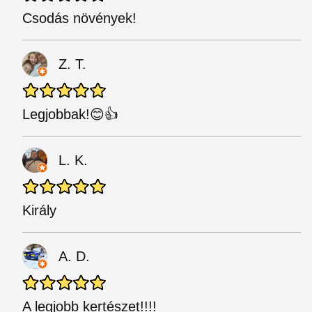
Csodás növények!
Z. T.
Legjobbak!😊👍
L. K.
Király
A. D.
A legjobb kertészet!!!!