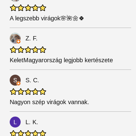
A legszebb virágok🌸🌺🌼🍀
Z. F.
KeletMagyarország legjobb kertészete
S. C.
Nagyon szép virágok vannak.
L. K.