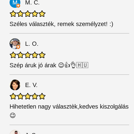
M. C.
Széles választék, remek személyzet! :)
L. O.
Szép áruk jó árak 😉👍👌🇭🇺
E. V.
Hihetetlen nagy választèk,kedves kiszolgálás
😉