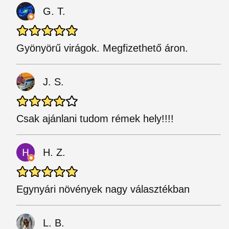
G. T.
Gyönyörű virágok. Megfizethető áron.
J. S.
Csak ajánlani tudom rémek hely!!!!
H. Z.
Egynyári növények nagy választékban
L. B.