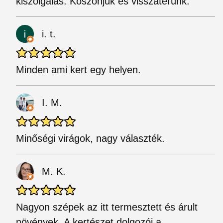
kiszolgálás. Köszönjük és visszatérünk.
i. t.
Minden ami kert egy helyen.
I. M.
Minőségi virágok, nagy választék.
M. K.
Nagyon szépek az itt termesztett és árult
növények. A kertészet dolgozói a