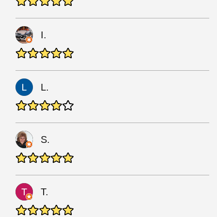
I.
L.
S.
T.