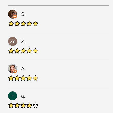
S.
Z.
A.
a.