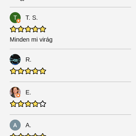
T. S.
Minden mi virág
R.
E.
A.