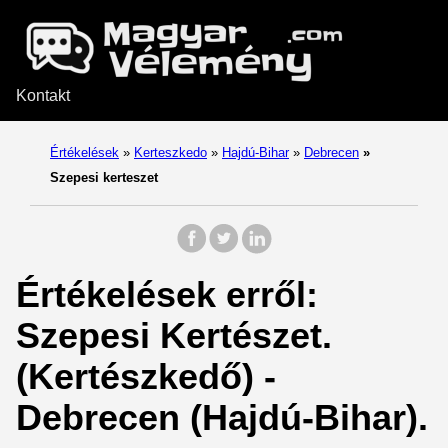
Kontakt
Értékelések
»
Kerteszkedo
»
Hajdú-Bihar
»
Debrecen
»
Szepesi kerteszet
Értékelések erről:
Szepesi Kertészet.
(Kertészkedő) -
Debrecen (Hajdú-Bihar).