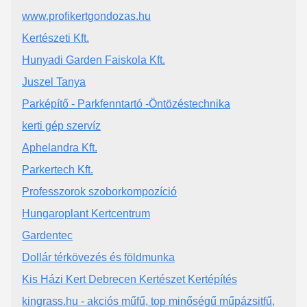
www.profikertgondozas.hu
Kertészeti Kft.
Hunyadi Garden Faiskola Kft.
Juszel Tanya
Parképítő - Parkfenntartó -Öntözéstechnika
kerti gép szervíz
Aphelandra Kft.
Parkertech Kft.
Professzorok szoborkompozíció
Hungaroplant Kertcentrum
Gardentec
Dollár térkövezés és földmunka
Kis Házi Kert Debrecen Kertészet Kertépítés
kingrass.hu - akciós műfű, top minőségű műpázsitfű,