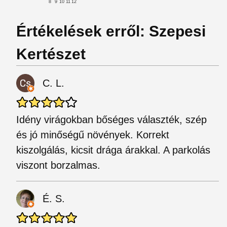
8
9
10
11
12
Értékelések erről: Szepesi
Kertészet
C. L.
Idény virágokban bőséges választék, szép
és jó minőségű növények. Korrekt
kiszolgálás, kicsit drága árakkal. A parkolás
viszont borzalmas.
É. S.