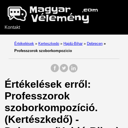
Kontakt
Értékelések
»
Kerteszkedo
»
Hajdú-Bihar
»
Debrecen
»
Professzorok szoborkompozicio
Értékelések erről:
Professzorok
szoborkompozíció.
(Kertészkedő) -