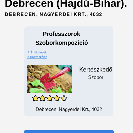
Debrecen (Hajdú-Bihar).
DEBRECEN, NAGYERDEI KRT., 4032
Professzorok
Szoborkompozíció
3 Értékelések
2 Hozzászólás
Kertészkedő
Szobor
Debrecen, Nagyerdei Krt., 4032