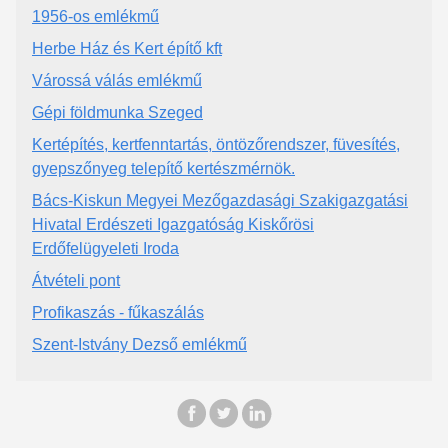
1956-os emlékmű
Herbe Ház és Kert építő kft
Várossá válás emlékmű
Gépi földmunka Szeged
Kertépítés, kertfenntartás, öntözőrendszer, füvesítés,
gyepszőnyeg telepítő kertészmérnök.
Bács-Kiskun Megyei Mezőgazdasági Szakigazgatási
Hivatal Erdészeti Igazgatóság Kiskőrösi
Erdőfelügyeleti Iroda
Átvételi pont
Profikaszás - fűkaszálás
Szent-Istvány Dezső emlékmű