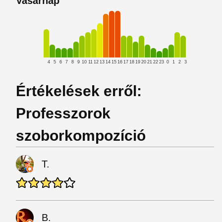
Vasárnap
4
5
6
7
8
9
10
11
12
13
14
15
16
17
18
19
20
21
22
23
0
1
2
3
Értékelések erről:
Professzorok
szoborkompozíció
T.
B.