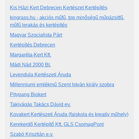
Kis Házi Kert Debrecen Kertészet Kertépítés
kingrass.hu - akciós műfű, top minőségű műpázsitfű,
műfű lerakás és kertépítés
Magyar Szocialista Párt
Kertépítés Debrecen
Margaréta-Kert Kft.
Mádi Nád 2000 Bt.
Levendula Kertészeti Áruda
Millenniumi emlékmű Szent István király szobra
Pitypang Biokert
Takivágás Takács Dávid ev.
Kovakert Kertészeti Áruda (faiskola és kreatív műhely)
Kerekerdő Kertépítő Kft. GLS CsomagPont
Szabó Krisztián e.v.