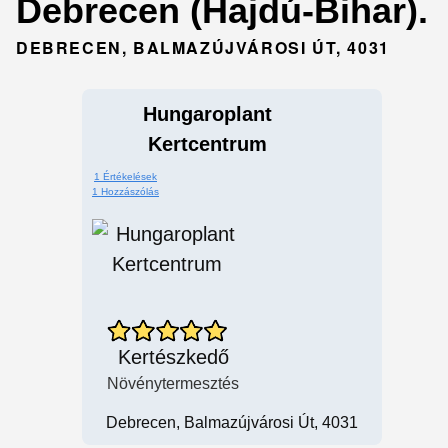
Debrecen (Hajdú-Bihar).
DEBRECEN, BALMAZÚJVÁROSI ÚT, 4031
Hungaroplant
Kertcentrum
1 Értékelések
1 Hozzászólás
Kertészkedő
Növénytermesztés
Debrecen, Balmazújvárosi Út, 4031