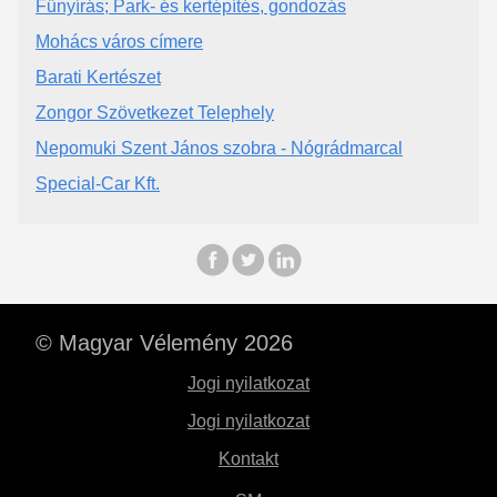
Fűnyírás; Park- és kertépítés, gondozás
Mohács város címere
Barati Kertészet
Zongor Szövetkezet Telephely
Nepomuki Szent János szobra - Nógrádmarcal
Special-Car Kft.
© Magyar Vélemény 2026
Jogi nyilatkozat
Jogi nyilatkozat
Kontakt