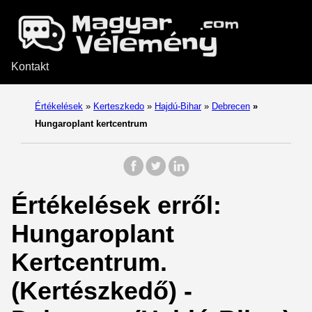
Kontakt
Értékelések
»
Kerteszkedo
»
Hajdú-Bihar
»
Debrecen
»
Hungaroplant kertcentrum
Értékelések erről:
Hungaroplant
Kertcentrum.
(Kertészkedő) -