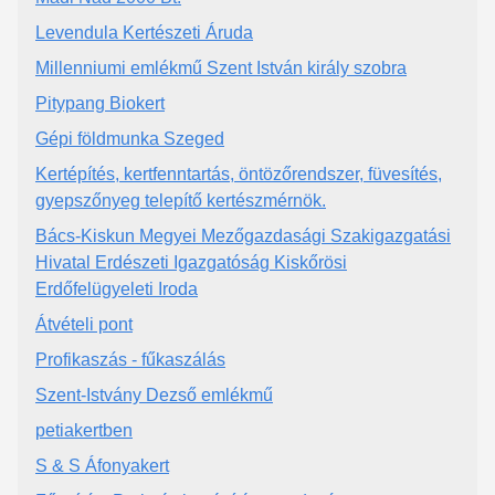
Levendula Kertészeti Áruda
Millenniumi emlékmű Szent István király szobra
Pitypang Biokert
Gépi földmunka Szeged
Kertépítés, kertfenntartás, öntözőrendszer, füvesítés,
gyepszőnyeg telepítő kertészmérnök.
Bács-Kiskun Megyei Mezőgazdasági Szakigazgatási
Hivatal Erdészeti Igazgatóság Kiskőrösi
Erdőfelügyeleti Iroda
Átvételi pont
Profikaszás - fűkaszálás
Szent-Istvány Dezső emlékmű
petiakertben
S & S Áfonyakert