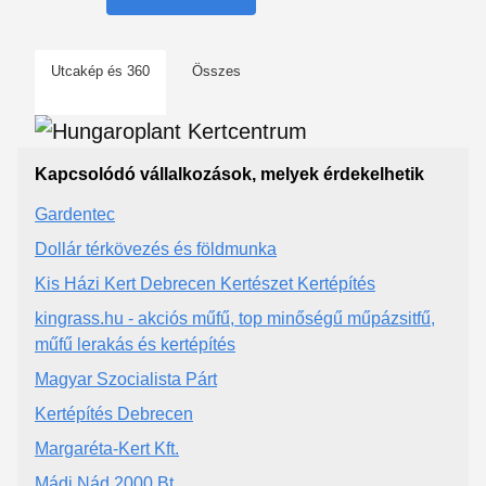
Utcakép és 360
Összes
Kapcsolódó vállalkozások, melyek érdekelhetik
Gardentec
Dollár térkövezés és földmunka
Kis Házi Kert Debrecen Kertészet Kertépítés
kingrass.hu - akciós műfű, top minőségű műpázsitfű,
műfű lerakás és kertépítés
Magyar Szocialista Párt
Kertépítés Debrecen
Margaréta-Kert Kft.
Mádi Nád 2000 Bt.