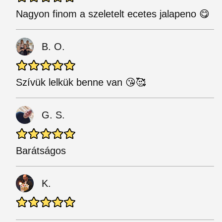
Nagyon finom a szeletelt ecetes jalapeno 😋
B. O.
Szívük lelkük benne van 😘🥰
G. S.
Barátságos
K.