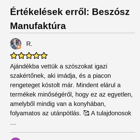
Értékelések erről: Beszósz
Manufaktúra
R.
Ajándékba vettük a szószokat igazi
szakértőnek, aki imádja, és a piacon
rengeteget kóstolt már. Mindent elárul a
termékek minőségéről, hogy ez az egyetlen,
amelyből mindig van a konyhában,
folyamatos az utánpótlás. 🥰 A tulajdonosok
…