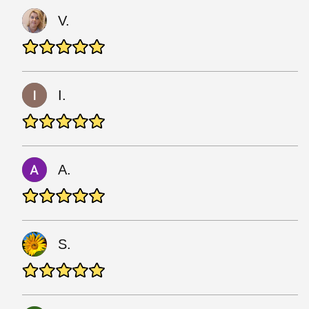
V.
I.
A.
S.