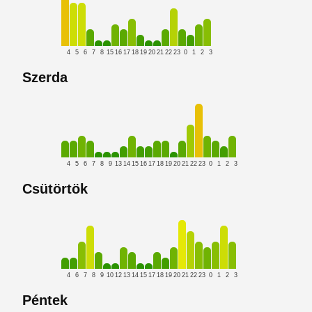
4
5
6
7
8
15
16
17
18
19
20
21
22
23
0
1
2
3
Szerda
4
5
6
7
8
9
13
14
15
16
17
18
19
20
21
22
23
0
1
2
3
Csütörtök
4
6
7
8
9
10
12
13
14
15
17
18
19
20
21
22
23
0
1
2
3
Péntek