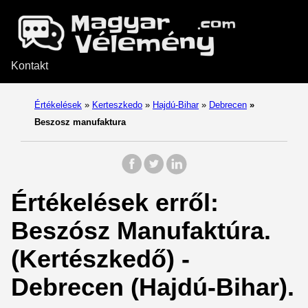
Kontakt
Értékelések
»
Kerteszkedo
»
Hajdú-Bihar
»
Debrecen
»
Beszosz manufaktura
Értékelések erről:
Beszósz Manufaktúra.
(Kertészkedő) -
Debrecen (Hajdú-Bihar).