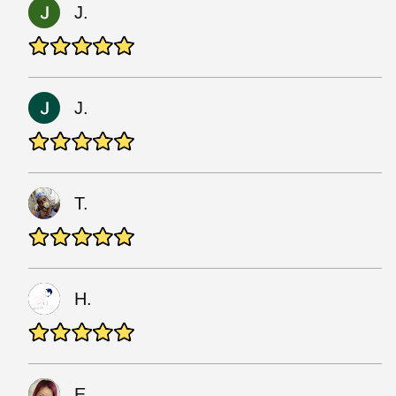
J.
J.
T.
H.
E.