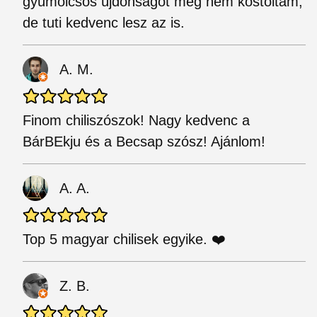
gyümölcsös újdonságot még nem kóstoltam,
de tuti kedvenc lesz az is.
A. M.
Finom chiliszószok! Nagy kedvenc a
BárBEkju és a Becsap szósz! Ajánlom!
A. A.
Top 5 magyar chilisek egyike. ❤️
Z. B.