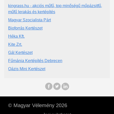
kingrass.hu - akciós műfű, top minőségű műpázsitfű,
műfű lerakás és kertépítés
Magyar Szocialista Párt
Bioforrás Kertészet
Héka Kft.
Kite Zrt.
Gál Kertészet
Fűmánia Kertépítés Debrecen
Oázis Mini Kertészet
© Magyar Vélemény 2026