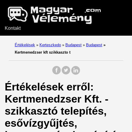
Kontakt
Értékelések
»
Kerteszkedo
»
Budapest
»
Budapest
»
Kertmenedzser kft szikkaszto t
Értékelések erről:
Kertmenedzser Kft. -
szikkasztó telepítés,
esővízgyűjtés,