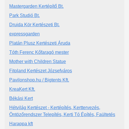
Mastergarden Kertépítő Bt.
Park Studió Bt.
Druida Kör Kertészeti Bt.
expressgarden
Platán Plusz Kertészeti Áruda
Tóth Ferenc Kőfaragó mester
Mother with Children Statue
Fitoland Kertészet Józsefváros
Pavilonshop.hu / Bigtents Kft.
KreaKert Kft.
Békási Kert
Hétvilág Kertészet - Kertépítés, Kerttervezés,
Öntözőrendszer Telepítés, Kerti Tó Építés, Faültetés
Harappa kft