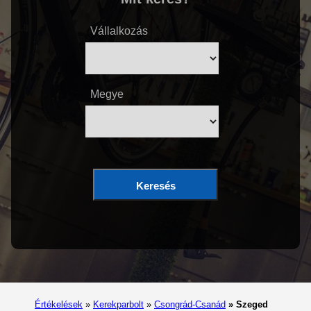
Vállalkozás
Megye
Keresés
Értékelések
»
Kerekparbolt
»
Csongrád-Csanád
»
Szeged