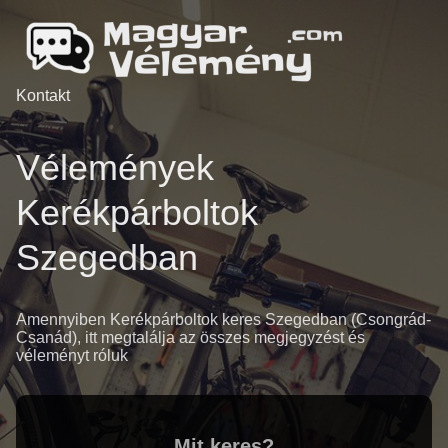
Kontakt
Vélemények
Kerékpárboltok
Szegedban
Amennyiben Kerékpárboltok keres Szegedban (Csongrád-
Csanád), itt megtalálja az összes megjegyzést és
véleményt róluk
Mit keres?