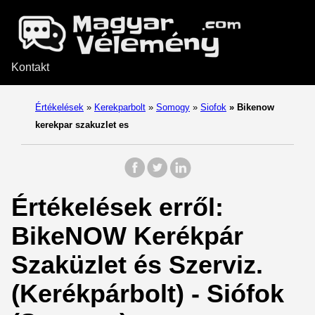
Kontakt
Értékelések
»
Kerekparbolt
»
Somogy
»
Siofok
»
Bikenow
kerekpar szakuzlet es
Értékelések erről:
BikeNOW Kerékpár
Szaküzlet és Szerviz.
(Kerékpárbolt) - Siófok