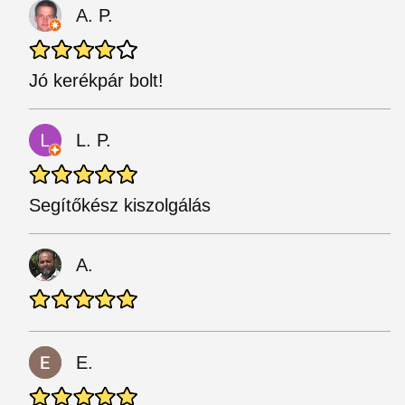
A. P.
Jó kerékpár bolt!
L. P.
Segítőkész kiszolgálás
A.
E.