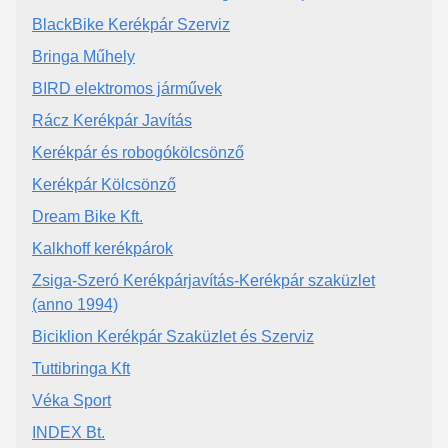
BlackBike Kerékpár Szerviz
Bringa Műhely
BIRD elektromos járművek
Rácz Kerékpár Javítás
Kerékpár és robogókölcsönző
Kerékpár Kölcsönző
Dream Bike Kft.
Kalkhoff kerékpárok
Zsiga-Szeró Kerékpárjavítás-Kerékpár szaküzlet
(anno 1994)
Biciklion Kerékpár Szaküzlet és Szerviz
Tuttibringa Kft
Véka Sport
INDEX Bt.