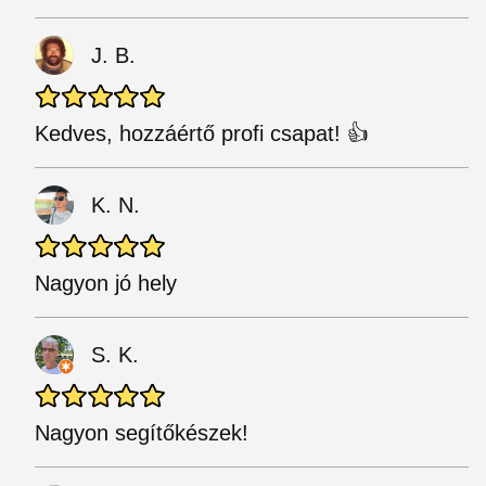
J. B.
Kedves, hozzáértő profi csapat! 👍
K. N.
Nagyon jó hely
S. K.
Nagyon segítőkészek!