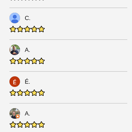
C.
A.
É.
A.