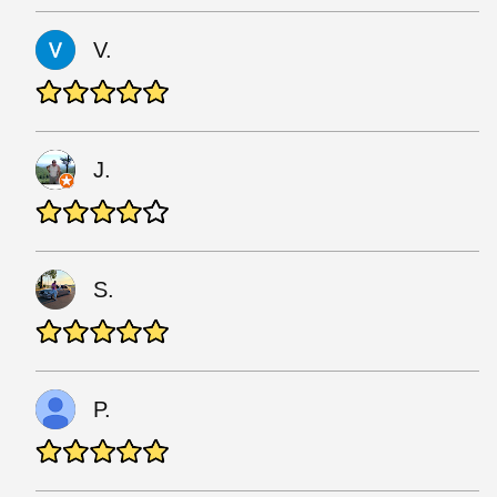
V.
J.
S.
P.