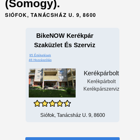
(Somogy).
SIÓFOK, TANÁCSHÁZ U. 9, 8600
BikeNOW Kerékpár
Szaküzlet És Szerviz
95 Értékelések
46 Hozzászólás
Kerékpárbolt
Kerékpárbolt
Kerékpárszerviz
Siófok, Tanácsház U. 9, 8600