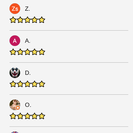
Z.
A.
D.
O.