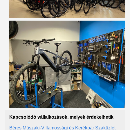
Kapcsolódó vállalkozások, melyek érdekelhetik
Béres Műszaki-Villamossági és Kerékpár Szaküzlet