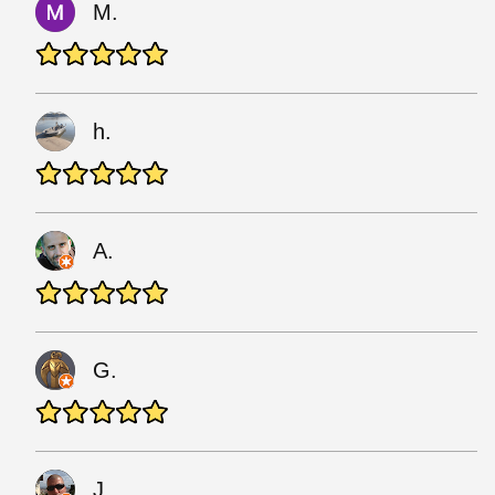
M.
h.
A.
G.
J.