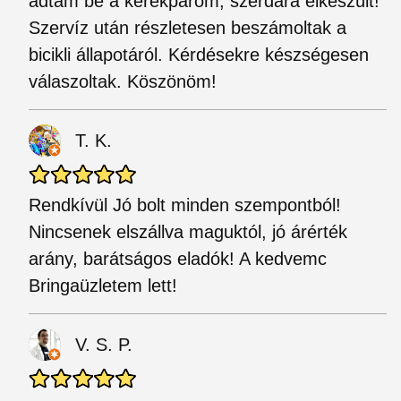
adtam be a kerékpárom, szerdára elkészült!
Szervíz után részletesen beszámoltak a
bicikli állapotáról. Kérdésekre készségesen
válaszoltak. Köszönöm!
T. K.
Rendkívül Jó bolt minden szempontból!
Nincsenek elszállva maguktól, jó árérték
arány, barátságos eladók! A kedvemc
Bringaüzletem lett!
V. S. P.