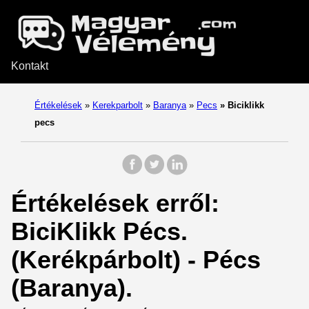
Kontakt
Értékelések
»
Kerekparbolt
»
Baranya
»
Pecs
»
Biciklikk
pecs
Értékelések erről:
BiciKlikk Pécs.
(Kerékpárbolt) - Pécs
(Baranya).