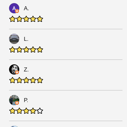
A.
L.
Z.
P.