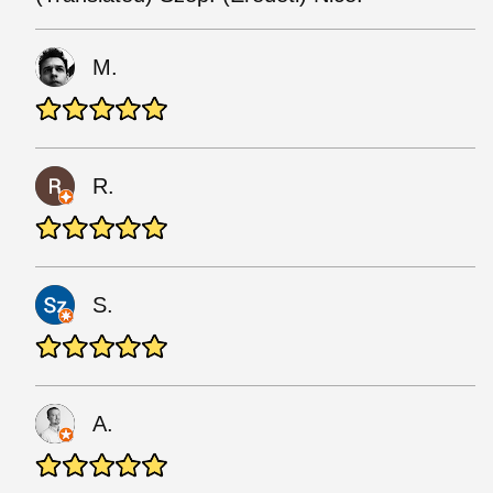
M.
R.
S.
A.