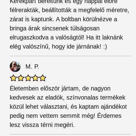
Kerékpárt béreltünk és egy nappal előre
félrerakták, beállították a megfelelő méretre,
zárat is kaptunk. A boltban körülnézve a
bringa árak sincsenek túlságosan
elrugaszkodva a valóságtól! Ha itt laknánk
elég valószínű, hogy ide járnának! :)
M. P.
Életemben először jártam, de nagyon
kedvesek az eladók, színvonalas termékek
közül lehet választani, és kaptam ajándékot
pedig nem vettem semmit még! Érdemes
lesz vissza térni megéri.