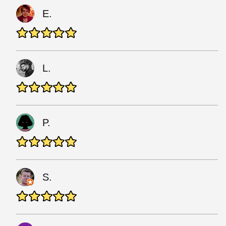
E.
L.
P.
S.