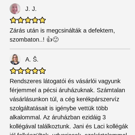
J. J.
Zárás után is megcsinálták a defektem,
szombaton..! 👍🙂
A. Š.
Rendszeres látogatói és vásárlói vagyunk
férjemmel a pécsi áruházuknak. Számtalan
vásárlásunkon túl, a cég kerékpárszervíz
szolgáltatásait is igénybe vettük több
alkalommal. Az áruházban ezidáig 3
kollégával találkoztunk. Jani és Laci kollégák