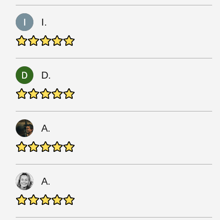
I.
D.
A.
A.