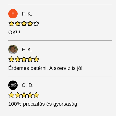
F. K.
OK!!!
F. K.
Érdemes betérni. A szervíz is jó!
C. D.
100% precizitás és gyorsaság