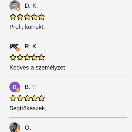
D. K.
Profi, korrekt.
R. K.
Kedves a személyzet
B. T.
Segítőkészek,
Ö.