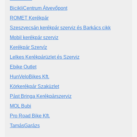
BicikliCentrum Átvevőpont
ROMET Kerékpár
Szeszvecsán kerékpár szerviz és Barkács cikk
Mobil kerékpár szerviz
Kerékpár Szervíz
Lelkes Kerékpárüzlet és Szerviz
Ebike Outlet
HunVeloBikes Kft.
Körkerékpár Szaküzlet
Pàst Bringa Kerékpàrszerviz
MOL Bubi
Pro Road Bike Kft.
TamásGarázs