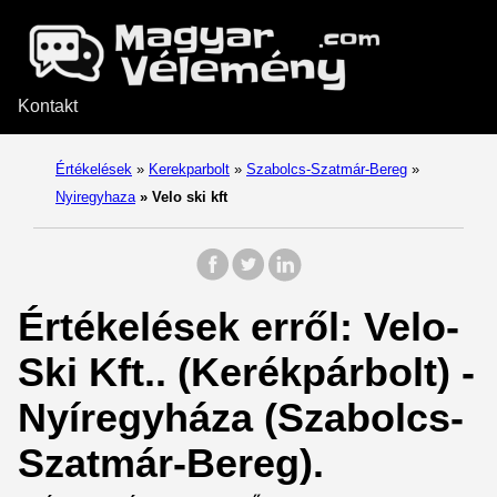
Kontakt
Értékelések
»
Kerekparbolt
»
Szabolcs-Szatmár-Bereg
»
Nyiregyhaza
»
Velo ski kft
Értékelések erről: Velo-
Ski Kft.. (Kerékpárbolt) -
Nyíregyháza (Szabolcs-
Szatmár-Bereg).