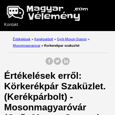
Kontakt
Értékelések
»
Kerekparbolt
»
Győr-Moson-Sopron
»
Mosonmagyarovar
»
Korkerekpar szakuzlet
Értékelések erről:
Körkerékpár Szaküzlet.
(Kerékpárbolt) -
Mosonmagyaróvár