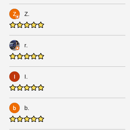
Z.
r.
I.
b.