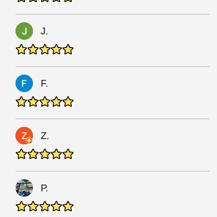
J.
F.
Z.
P.