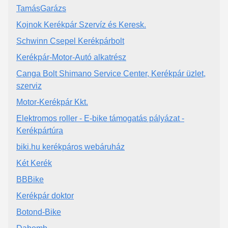
TamásGarázs
Kojnok Kerékpár Szervíz és Keresk.
Schwinn Csepel Kerékpárbolt
Kerékpár-Motor-Autó alkatrész
Canga Bolt Shimano Service Center, Kerékpár üzlet,
szerviz
Motor-Kerékpár Kkt.
Elektromos roller - E-bike támogatás pályázat -
Kerékpártúra
biki.hu kerékpáros webáruház
Két Kerék
BBBike
Kerékpár doktor
Botond-Bike