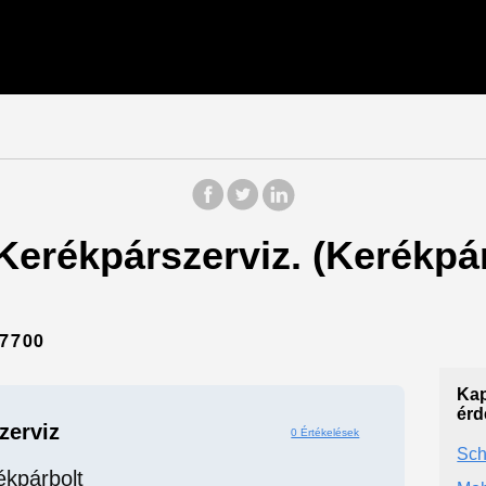
 Kerékpárszerviz. (Kerékpá
7700
Kap
érd
zerviz
0 Értékelések
Sch
ékpárbolt