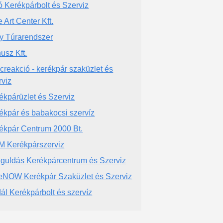
ó Kerékpárbolt és Szerviz
e Art Center Kft.
ly Túrarendszer
usz Kft.
creakció - kerékpár szaküzlet és
rviz
ékpárüzlet és Szerviz
ékpár és babakocsi szervíz
ékpár Centrum 2000 Bt.
 Kerékpárszerviz
guldás Kerékpárcentrum és Szerviz
eNOW Kerékpár Szaküzlet és Szerviz
ál Kerékpárbolt és szervíz