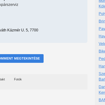
Moh
kpárszerviz
Köl
Pol
Bri
Pav
áth Kázmér U. 5, 7700
Hay
Vel
Bik
OMMENT MEGTEKINTÉSE
Ped
Har
Sze
Bar
takt
Fotók
Dan
Ker
BA