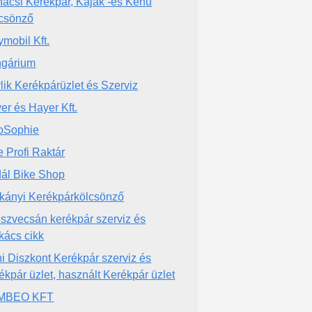
ácsi Kerékpár, Kajak -és Kenu
csönző
ymobil Kft.
ngárium
lik Kerékpárüzlet és Szerviz
er és Hayer Kft.
oSophie
e Profi Raktár
ál Bike Shop
kányi Kerékpárkölcsönző
szvecsán kerékpár szerviz és
kács cikk
i Diszkont Kerékpár szerviz és
ékpár üzlet, használt Kerékpár üzlet
MBEO KFT