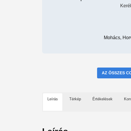
Keré
Mohács, Horv
AZ ÖSSZES C
Leírás
Térkép
Értékelések
Kon