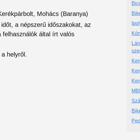
Bic
 Kerékpárbolt, Mohács (Baranya)
Bik
Ipo
si időt, a népszerű időszakokat, az
felhasználók által írt valós
Kón
Lán
sze
a helyről.
Ker
Ker
Ker
MBM
Szá
Bik
Ped