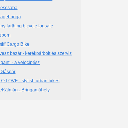
éscsaba
tagebringa
ny farthing bicycle for sale
eborn
tiff Cargo Bike
vesz bazár - kerékpárbolt és szerviz
nganti - a velocipész
nGáspár
O LOVE - stylish urban bikes
eKálmán - Bringaműhely