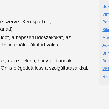
Bék
Vin
rsszerviz, Kerékpárbolt,
Pen
sanád)
Bik
si időt, a népszerű időszakokat, az
Mas
felhasználók által írt valós
Ad-
Bri
ak, ez azt jelenti, hogy jól bánnak
Bri
Ön is elégedett less a szolgáltatásaikkal,
VEL
Rid