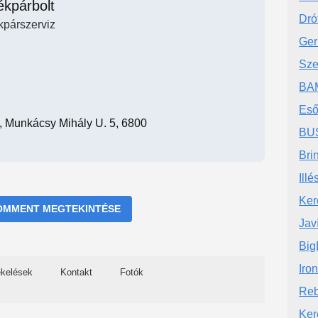
ékpárbolt
Dró
kpárszerviz
Ger
Sze
BA
Eső
 Munkácsy Mihály U. 5, 6800
BUS
Bri
Ill
Ker
OMMENT MEGTEKINTÉSE
Jav
Big
Iro
ékelések
Kontakt
Fotók
Reb
Ker