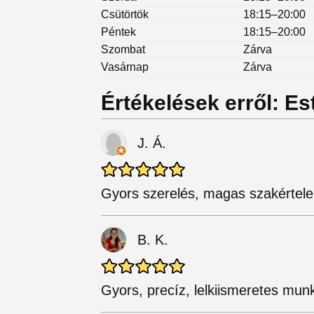
Csütörtök
18:15–20:00
Péntek
18:15–20:00
Szombat
Zárva
Vasárnap
Zárva
Értékelések erről: E
J. Á.
Gyors szerelés, magas szakértele
B. K.
Gyors, precíz, lelkiismeretes mun