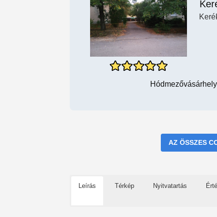
Ker
Keré
Hódmezővásárhely,
AZ ÖSSZES C
Leírás
Térkép
Nyitvatartás
Ért