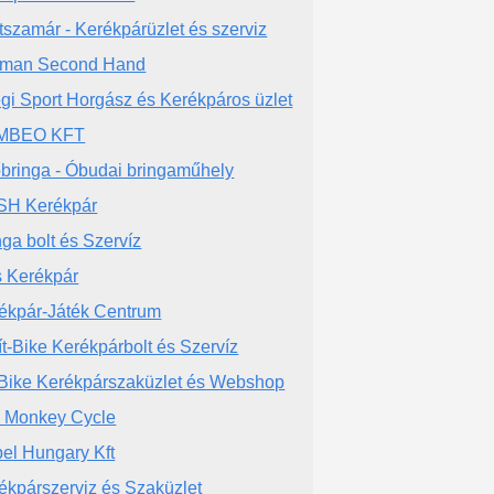
tszamár - Kerékpárüzlet és szerviz
man Second Hand
gi Sport Horgász és Kerékpáros üzlet
MBEO KFT
bringa - Óbudai bringaműhely
H Kerékpár
nga bolt és Szervíz
és Kerékpár
ékpár-Játék Centrum
ít-Bike Kerékpárbolt és Szervíz
Bike Kerékpárszaküzlet és Webshop
n Monkey Cycle
el Hungary Kft
ékpárszerviz és Szaküzlet