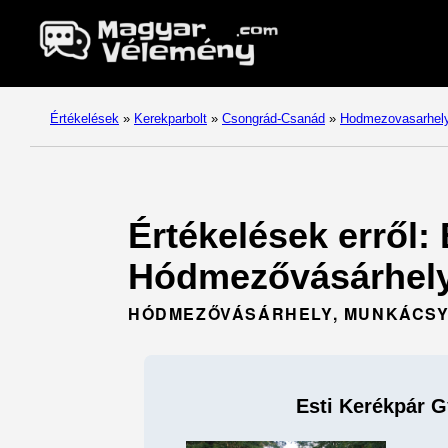
Értékelések
»
Kerekparbolt
»
Csongrád-Csanád
»
Hodmezovasarhel
Értékelések erről:
Hódmezővásárhely
HÓDMEZŐVÁSÁRHELY, MUNKÁCSY M
Esti Kerékpár G