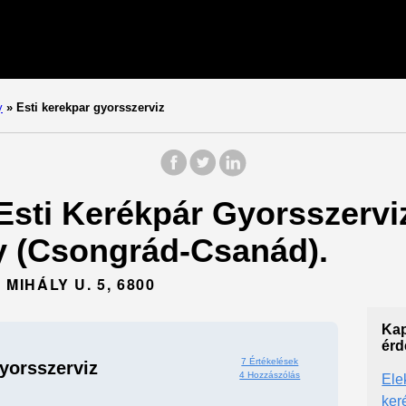
y
»
Esti kerekpar gyorsszerviz
 Esti Kerékpár Gyorsszerviz
 (Csongrád-Csanád).
IHÁLY U. 5, 6800
Kap
érd
7 Értékelések
yorsszerviz
4 Hozzászólás
Ele
ker