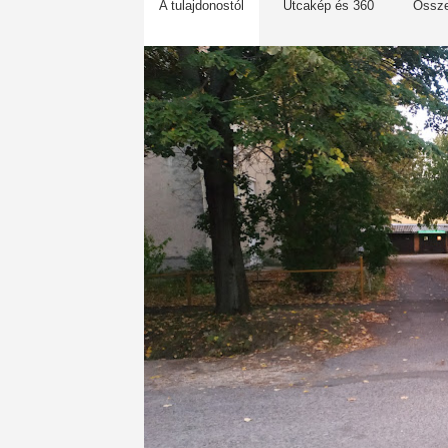
A tulajdonostól
Utcakép és 360
Össz