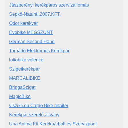
Jászberényi kerékpáros szervízállomás
Sepkő-Naturál.2007.KFT.
Ódor kerékvár
Evobike MEGSZŰNT
German Second Hand
Tornádó Elektromos Kerékpár
lottobike velence
Szigetkerékpár
MARCALIBIKE
BringaSziget
MagicBike
viszikli.eu Cargo Bike retailer
Kerékpár szerelő állvány
Una Anima Kft Kerékpárbolt és Szervizpont