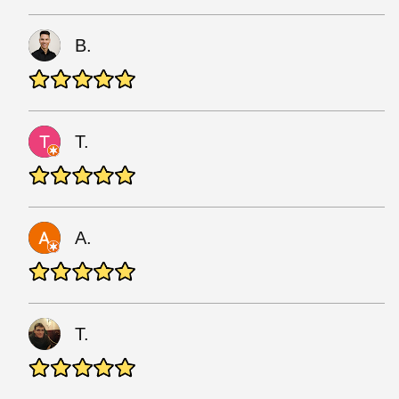
B.
T.
A.
T.