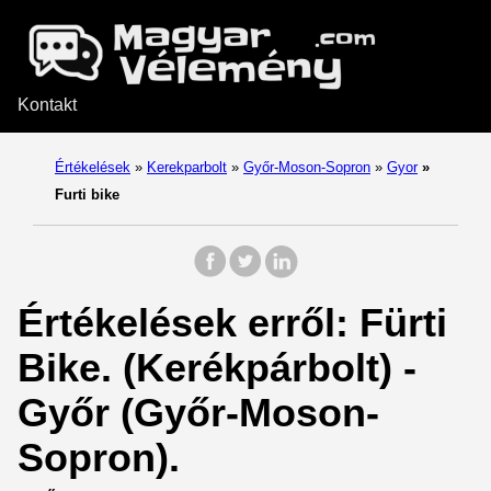
Kontakt
Értékelések
»
Kerekparbolt
»
Győr-Moson-Sopron
»
Gyor
»
Furti bike
Értékelések erről: Fürti
Bike. (Kerékpárbolt) -
Győr (Győr-Moson-
Sopron).