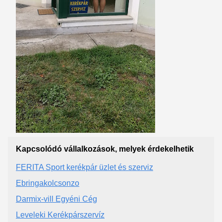
Kapcsolódó vállalkozások, melyek érdekelhetik
FERITA Sport kerékpár üzlet és szerviz
Ebringakolcsonzo
Darmix-vill Egyéni Cég
Leveleki Kerékpárszervíz