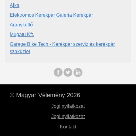
Ajka
Elektromos Kerékpár Galeria Kerékpár
Aranyküllő
Mugatu Kft.
Garage Bike Tech - Kerékpár szerviz és kerékpár
szaküzlet
© Magyar Vélemény 2026
Jogi nyilatkozat
Jogi nyilatkozat
Kontakt