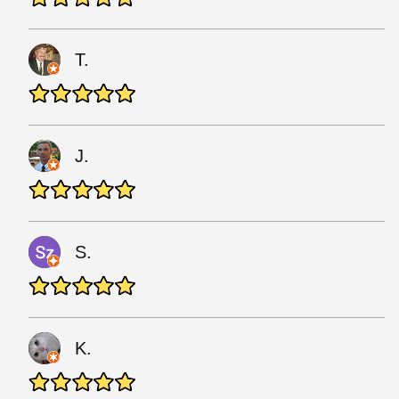
T.
J.
S.
K.