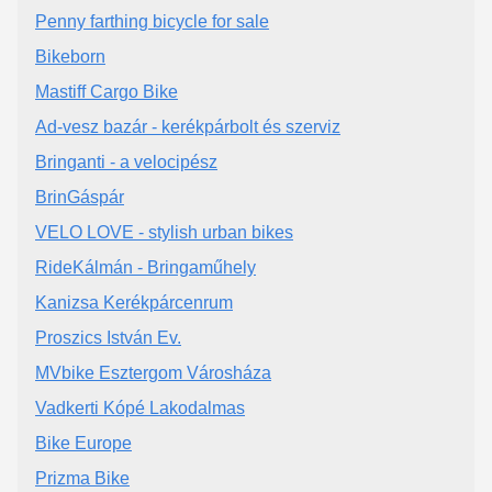
Penny farthing bicycle for sale
Bikeborn
Mastiff Cargo Bike
Ad-vesz bazár - kerékpárbolt és szerviz
Bringanti - a velocipész
BrinGáspár
VELO LOVE - stylish urban bikes
RideKálmán - Bringaműhely
Kanizsa Kerékpárcenrum
Proszics István Ev.
MVbike Esztergom Városháza
Vadkerti Kópé Lakodalmas
Bike Europe
Prizma Bike