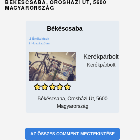
BÉKÉSCSABA, OROSHÁZI ÚT, 5600
MAGYARORSZÁG
Békéscsaba
2 Értékelések
2 Hozzászólás
Kerékpárbolt
Kerékpárbolt
Békéscsaba, Orosházi Út, 5600
Magyarország
AZ ÖSSZES COMMENT MEGTEKINTÉSE