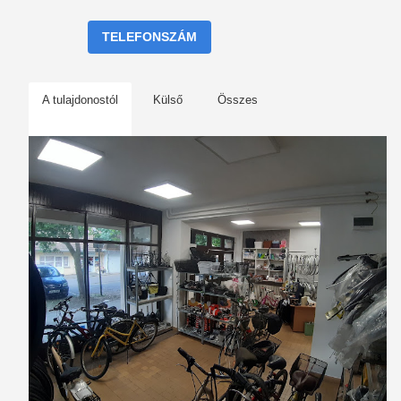
TELEFONSZÁM
A tulajdonostól
Külső
Összes