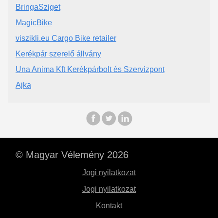
BringaSziget
MagicBike
viszikli.eu Cargo Bike retailer
Kerékpár szerelő állvány
Una Anima Kft Kerékpárbolt és Szervizpont
Ajka
© Magyar Vélemény 2026
Jogi nyilatkozat
Jogi nyilatkozat
Kontakt